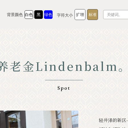
背景颜色
白色
黑
绿色
扩增
标准
字符大小
养老金Lindenbalm
TOP
美食家
了解轻井泽
经验和艺术
Spot
自然
商店
胜地
示范课程
轻井泽的新区