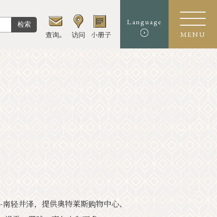
Language
检索
查询。
访问
小册子
MENU
。
--南轻井泽，提供奥特莱斯购物中心、