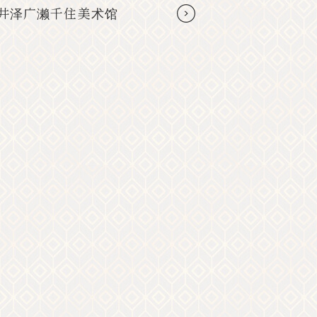
维拉协助KARUIZAWA
茶