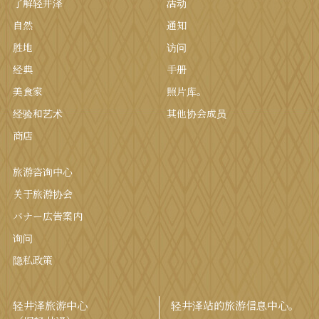
了解轻井泽
活动
自然
通知
胜地
访问
经典
手册
美食家
照片库。
经验和艺术
其他协会成员
商店
旅游咨询中心
关于旅游协会
バナー広告案内
询问
隐私政策
轻井泽旅游中心
轻井泽站的旅游信息中心。