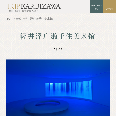
Language
MENU
TOP
自然
轻井泽广濑千住美术馆
轻井泽广濑千住美术馆
背景颜色
白色
黑
绿色
扩增
标准
字符大小
Spot
检索
TOP
美食家
了解轻井泽
经验和艺术
自然
商店
胜地
示范课程