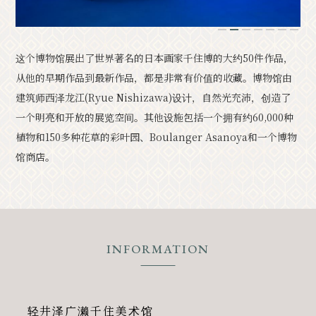
经典
活动
1
2
3
4
5
6
7
这个博物馆展出了世界著名的日本画家千住博的大约50件作品，
通知
访问
手册
照片库。
从他的早期作品到最新作品，都是非常有价值的收藏。博物馆由
其他协会成员
旅游咨询中心
建筑师西泽龙江(Ryue Nishizawa)设计，自然光充沛，创造了
一个明亮和开放的展览空间。其他设施包括一个拥有约60,000种
关于旅游协会
バナー広告案内
询问
植物和150多种花草的彩叶园、Boulanger Asanoya和一个博物
隐私政策
馆商店。
PR
INFORMATION
轻井泽广濑千住美术馆