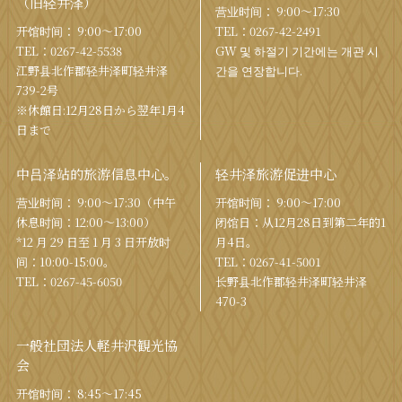
（旧轻井泽）
营业时间： 9:00〜17:30
开馆时间： 9:00〜17:00
TEL：
0267-42-2491
TEL：
0267-42-5538
GW 및 하절기 기간에는 개관 시
江野县北作郡轻井泽町轻井泽
간을 연장합니다.
739-2号
※休館日:12月28日から翌年1月4
日まで
中吕泽站的旅游信息中心。
轻井泽旅游促进中心
营业时间： 9:00〜17:30（中午
开馆时间： 9:00〜17:00
休息时间：12:00〜13:00）
闭馆日：从12月28日到第二年的1
*12 月 29 日至 1 月 3 日开放时
月4日。
间：10:00-15:00。
TEL：
0267-41-5001
TEL：
0267-45-6050
长野县北作郡轻井泽町轻井泽
470-3
一般社団法人軽井沢観光協
会
开馆时间： 8:45～17:45