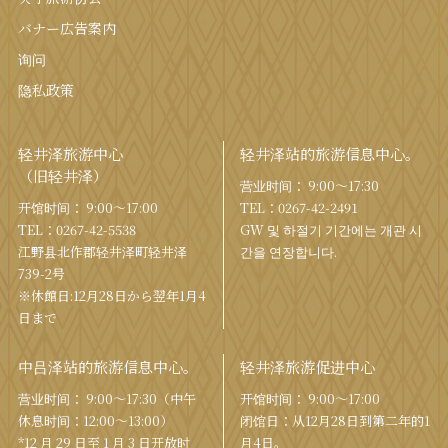
バナー広告案内
询问
隐私政策
轻井泽旅游中心
轻井泽站的旅游信息中心。
（旧轻井泽）
营业时间： 9:00〜17:30
开馆时间： 9:00〜17:00
TEL：
0267-42-2491
TEL：
0267-42-5538
GW 및 하절기 기간에는 개관 시
江野县北作郡轻井泽町轻井泽
간을 연장합니다.
739-2号
※休館日:12月28日から翌年1月4
日まで
中吕泽站的旅游信息中心。
轻井泽旅游促进中心
营业时间： 9:00〜17:30（中午
开馆时间： 9:00〜17:00
休息时间：12:00〜13:00）
闭馆日：从12月28日到第二年的1
*12 月 29 日至 1 月 3 日开放时
月4日。