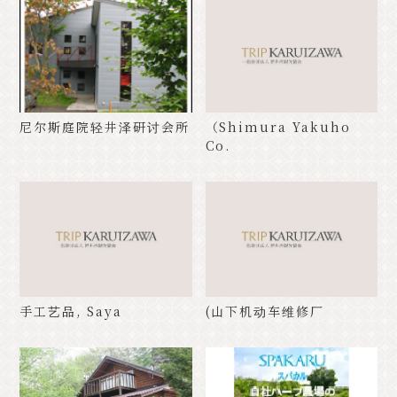
经典
活动
通知
访问
手册
照片库。
其他协会成员
旅游咨询中心
尼尔斯庭院轻井泽研讨会所
（Shimura Yakuho
Co.
关于旅游协会
バナー広告案内
询问
隐私政策
PR
手工艺品, Saya
(山下机动车维修厂