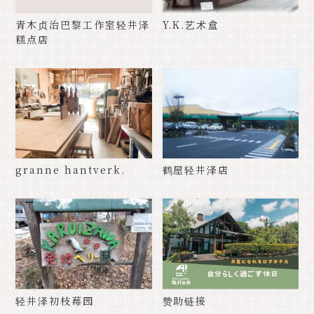
青木贞治巴黎工作室轻井泽
Y.K.艺术盒
糕点店
granne hantverk.
鹤屋轻井泽店
轻井泽初枝莓园
赞助链接