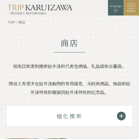
Language
MENU
TOP
商店
商店
背景颜色
白色
黑
绿色
扩增
标准
字符大小
按地区和类别搜索轻井泽的代表性商场、礼品店和古董店。
检索
网站上有很多在轻井泽购物的有用信息，从时尚商品、饰品和轻
TOP
美食家
井泽特有的服装到轻井泽特色的纪念品。
了解轻井泽
经验和艺术
自然
商店
细化搜索
胜地
示范课程