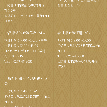
江野县北作郡轻井泽町轻井泽
간을 연장합니다.
739-2号
※休館日:12月28日から翌年1月4
日まで
中吕泽站的旅游信息中心。
轻井泽旅游促进中心
营业时间： 9:00〜17:30（中午
开馆时间： 9:00〜17:00
休息时间：12:00〜13:00）
闭馆日：从12月28日到第二年的1
*12 月 29 日至 1 月 3 日开放时
月4日。
间：10:00-15:00。
TEL：
0267-41-5001
TEL：
0267-45-6050
长野县北作郡轻井泽町轻井泽
470-3
一般社団法人軽井沢観光協
会
开馆时间： 8:45～17:45
闭馆日：从12月28日到第二年的1
月4日。
TEL：
0267-41-3850