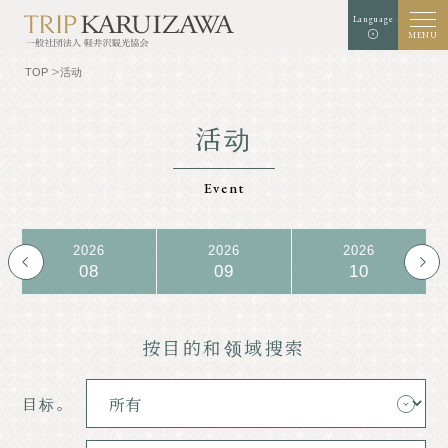
Language
MENU
TOP
活动
活动
背景颜色
白色
黑
绿色
扩增
标准
字符大小
Event
检索
2026
2026
2026
08
09
10
TOP
美食家
了解轻井泽
经验和艺术
按目的和领域搜索
自然
商店
目标。
胜地
示范课程