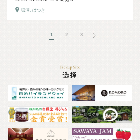
塩澤, はつき
1
2
3
Pickup Site
选择