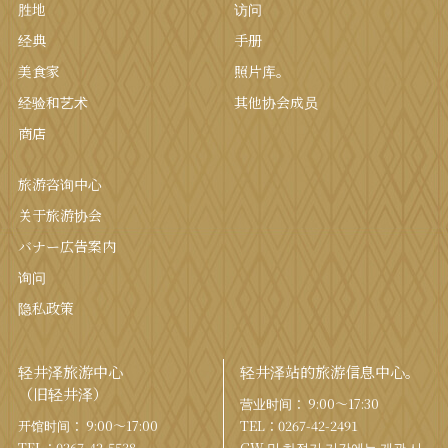
胜地
访问
经典
手册
美食家
照片库。
经验和艺术
其他协会成员
商店
旅游咨询中心
关于旅游协会
バナー広告案内
询问
隐私政策
轻井泽旅游中心
轻井泽站的旅游信息中心。
（旧轻井泽）
营业时间： 9:00〜17:30
开馆时间： 9:00〜17:00
TEL：
0267-42-2491
TEL：
0267-42-5538
GW 및 하절기 기간에는 개관 시