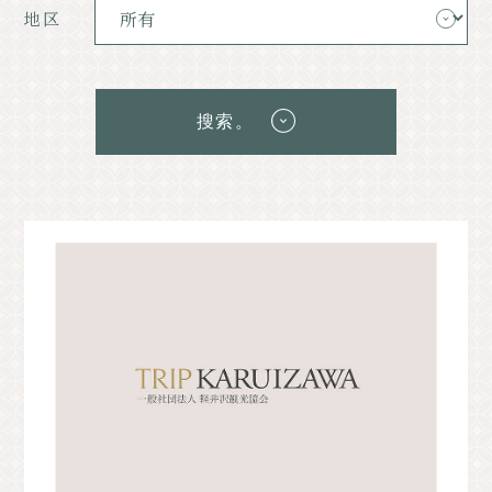
经典
活动
地区
通知
访问
手册
照片库。
搜索。
其他协会成员
旅游咨询中心
关于旅游协会
バナー広告案内
询问
隐私政策
PR