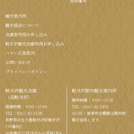
登録番号
観光案内所
観光協会について
会議室利⽤お申し込み
軽井沢観光会館利⽤お申し込み
バナー広告案内
お問い合わせ
プライバシーポリシー
軽井沢観光会館
軽井沢駅内観光案内所
（旧軽井沢）
開所時間： 9:00〜17:30
開館時間： 9:00〜17:00
TEL：
0267-42-2491
TEL：
0267-42-5538
※GW・夏季所定期間は開所時
⻑野県北佐久郡軽井沢町軽井沢
間を
延⻑します。
739番地2
※休館日:12月28日から翌年1月4