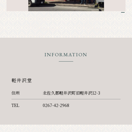
クラシック
イベント情報
1
お知らせ
アクセス
パンフレット⼀覧
フォトギャラリー
その他の協会員
観光案内所
観光協会について
INFORMATION
会議室利⽤希望お申し込み
軽井沢観光会館利⽤お申し込み
軽井沢堂
バナー広告案内
お問い合わせ
プライバシーポリシー
住所
北佐久郡軽井沢町旧軽井沢12-3
TEL
0267-42-2968
PR