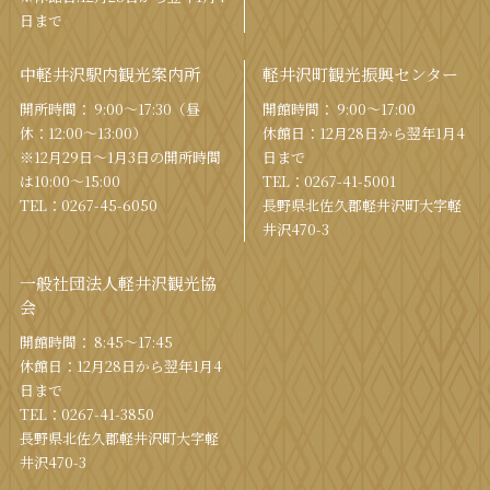
日まで
中軽井沢駅内観光案内所
軽井沢町観光振興センター
開所時間： 9:00〜17:30（昼
開館時間： 9:00〜17:00
休：12:00〜13:00）
休館⽇：12⽉28⽇から翌年1⽉4
※12月29日〜1月3日の開所時間
⽇まで
は10:00〜15:00
TEL：
0267-41-5001
TEL：
0267-45-6050
⻑野県北佐久郡軽井沢町⼤字軽
井沢470-3
一般社団法人軽井沢観光協
会
開館時間： 8:45～17:45
休館⽇：12⽉28⽇から翌年1⽉4
⽇まで
TEL：
0267-41-3850
⻑野県北佐久郡軽井沢町⼤字軽
井沢470-3