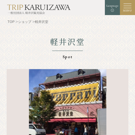
Language
MENU
TOP
ショップ
軽井沢堂
軽井沢堂
文字
背景色
白
黒
青
拡大
標準
サイズ
Spot
検索
TOP
グルメ
軽井沢を知る
体験・アート
⾃然
ショップ
リゾート
モデルコース