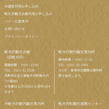
会議室利⽤お申し込み
軽井沢観光会館利⽤お申し込み
バナー広告案内
お問い合わせ
プライバシーポリシー
軽井沢観光会館
軽井沢駅内観光案内所
（旧軽井沢）
開所時間： 9:00〜17:30
開館時間： 9:00〜17:00
TEL：
0267-42-2491
TEL：
0267-42-5538
※GW・夏季所定期間は開所時
⻑野県北佐久郡軽井沢町軽井沢
間を
延⻑します。
739番地2
※休館日:12月28日から翌年1月4
日まで
中軽井沢駅内観光案内所
軽井沢町観光振興センター