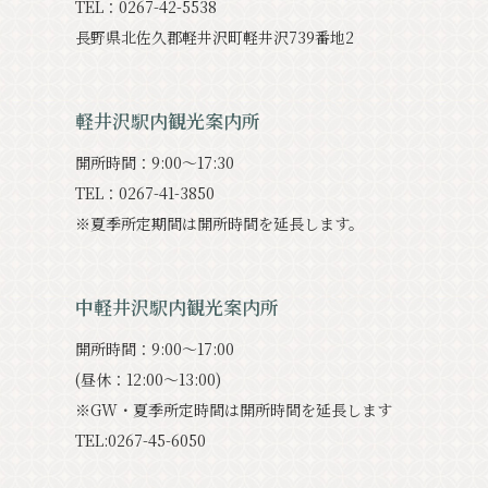
TEL：0267-42-5538
クラシック
イベント情報
⻑野県北佐久郡軽井沢町軽井沢739番地2
お知らせ
アクセス
パンフレット⼀覧
軽井沢駅内観光案内所
フォトギャラリー
その他の協会員
開所時間：9:00〜17:30
観光案内所
観光協会について
TEL：0267-41-3850
会議室利⽤希望お申し込み
※夏季所定期間は開所時間を延⻑します。
軽井沢観光会館利⽤お申し込み
バナー広告案内
お問い合わせ
中軽井沢駅内観光案内所
プライバシーポリシー
開所時間：9:00～17:00
(昼休：12:00～13:00)
※GW・夏季所定時間は開所時間を延長します
TEL:0267-45-6050
PR