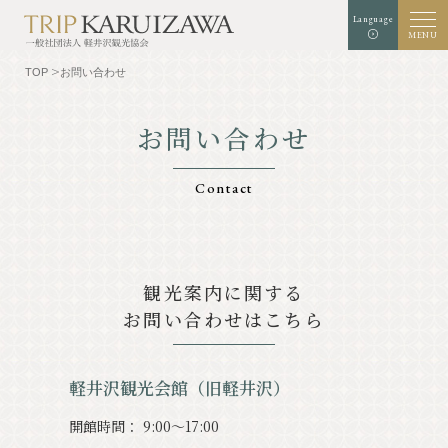
Language
MENU
TOP
お問い合わせ
お問い合わせ
文字
背景色
白
黒
青
拡大
標準
サイズ
Contact
検索
TOP
グルメ
観光案内に関する
お問い合わせはこちら
軽井沢を知る
体験・アート
⾃然
ショップ
軽井沢観光会館（旧軽井沢）
リゾート
モデルコース
開館時間： 9:00〜17:00