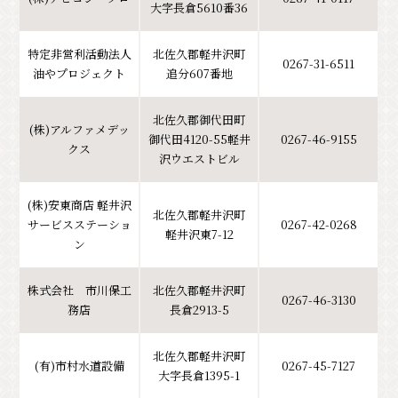
大字長倉5610番36
特定非営利活動法人
北佐久郡軽井沢町
0267-31-6511
油やプロジェクト
追分607番地
北佐久郡御代田町
(株)アルファメデッ
御代田4120-55軽井
0267-46-9155
クス
沢ウエストビル
(株)安東商店 軽井沢
北佐久郡軽井沢町
サービスステーショ
0267-42-0268
軽井沢東7-12
ン
株式会社 市川保工
北佐久郡軽井沢町
0267-46-3130
務店
長倉2913-5
北佐久郡軽井沢町
(有)市村水道設備
0267-45-7127
大字長倉1395-1