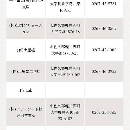
千曲電業(株) 軽井沢
大字長倉字鳥井原
0267-45-5781
支店
1691-1
(株)知財ソリューシ
北佐久郡軽井沢町
0267-46-3507
ョン
大字長倉2576-18
北佐久郡軽井沢町
(有)土屋組
0267-45-1080
大字追分730-25
北佐久郡軽井沢町
(株)土屋繁工務店
0267-46-3933
大字発地1130-162
T’s Lab
北佐久郡軽井沢町
(株)デリ・アート軽
大字軽井沢1058-
0267-31-6385
井沢営業所
23-A102