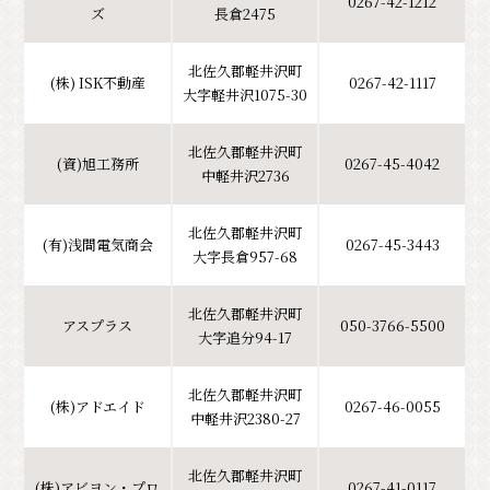
0267-42-1212
クラシック
イベント情報
ズ
長倉2475
北佐久郡軽井沢町
(株) ISK不動産
0267-42-1117
大字軽井沢1075-30
お知らせ
アクセス
パンフレット⼀覧
フォトギャラリー
その他の協会員
北佐久郡軽井沢町
(資)旭工務所
0267-45-4042
中軽井沢2736
観光案内所
観光協会について
会議室利⽤希望お申し込み
北佐久郡軽井沢町
(有)浅間電気商会
0267-45-3443
大字長倉957-68
軽井沢観光会館利⽤お申し込み
バナー広告案内
お問い合わせ
北佐久郡軽井沢町
アスプラス
050-3766-5500
大字追分94-17
プライバシーポリシー
北佐久郡軽井沢町
(株)アドエイド
0267-46-0055
中軽井沢2380-27
北佐久郡軽井沢町
PR
(株)アビヨン・プロ
0267-41-0117