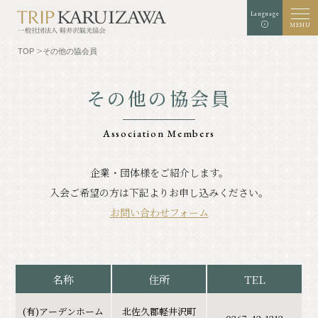
Language
MENU
TOP
その他の協会員
その他の協会員
文字
背景色
白
黒
青
拡大
標準
サイズ
Association Members
検索
企業・団体様をご紹介します。
入会ご希望の方は下記よりお申し込みください。
TOP
グルメ
お問い合わせフォーム
軽井沢を知る
体験・アート
⾃然
ショップ
名称
住所
TEL
リゾート
モデルコース
(有)アーデンホーム
北佐久郡軽井沢町