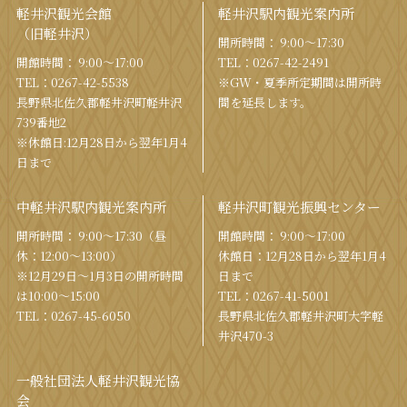
軽井沢観光会館
軽井沢駅内観光案内所
（旧軽井沢）
開所時間： 9:00〜17:30
開館時間： 9:00〜17:00
TEL：
0267-42-2491
TEL：
0267-42-5538
※GW・夏季所定期間は開所時
⻑野県北佐久郡軽井沢町軽井沢
間を
延⻑します。
739番地2
※休館日:12月28日から翌年1月4
日まで
中軽井沢駅内観光案内所
軽井沢町観光振興センター
開所時間： 9:00〜17:30（昼
開館時間： 9:00〜17:00
休：12:00〜13:00）
休館⽇：12⽉28⽇から翌年1⽉4
※12月29日〜1月3日の開所時間
⽇まで
は10:00〜15:00
TEL：
0267-41-5001
TEL：
0267-45-6050
⻑野県北佐久郡軽井沢町⼤字軽
井沢470-3
一般社団法人軽井沢観光協
会