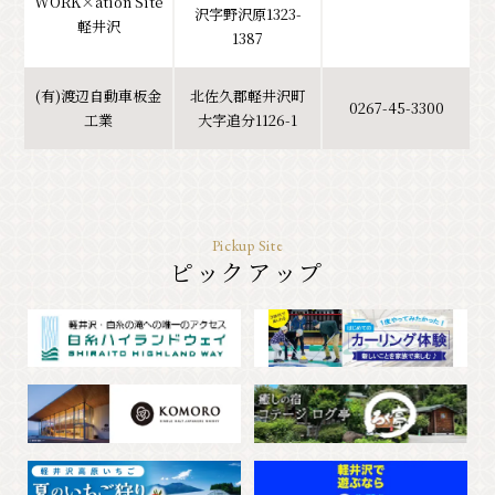
WORK×ation Site
沢字野沢原1323-
軽井沢
1387
(有)渡辺自動車板金
北佐久郡軽井沢町
0267-45-3300
工業
大字追分1126-1
Pickup Site
ピックアップ