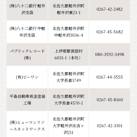
(株)八十二銀行 軽井
北佐久郡軽井沢町
0267-42-2482
沢支店
軽井沢東23-1
(株)八十二銀行 中軽
北佐久郡軽井沢町
0267-45-5682
井沢支店
中軽井沢3036-4
パブリックレコード
上伊那郡宮田村
080-3592-3498
(株)
6031-1（本社）
北佐久郡軽井沢町
(有)ビーワン
0267-44-3555
大字長倉1749
平島自動車板金塗装
北佐久郡軽井沢町
0267-45-8160
工場
大字長倉4570-1
北佐久郡軽井沢町
(株)ヒューマンリソ
大字軽井沢北吉ヶ
0267-42-3301
ースネットワークス
沢211