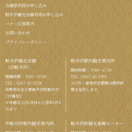
会議室利⽤お申し込み
軽井沢観光会館利⽤お申し込み
バナー広告案内
お問い合わせ
プライバシーポリシー
軽井沢観光会館
軽井沢駅内観光案内所
（旧軽井沢）
開所時間： 9:00〜17:30
開館時間： 9:00〜17:00
TEL：
0267-42-2491
TEL：
0267-42-5538
※GW・夏季所定期間は開所時
⻑野県北佐久郡軽井沢町軽井沢
間を
延⻑します。
739番地2
※休館日:12月28日から翌年1月4
日まで
中軽井沢駅内観光案内所
軽井沢町観光振興センター