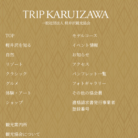
TOP
モデルコース
軽井沢を知る
イベント情報
⾃然
お知らせ
リゾート
アクセス
クラシック
パンフレット⼀覧
グルメ
フォトギャラリー
体験・アート
その他の協会員
ショップ
適格請求書発行事業者
登録番号
観光案内所
観光協会について