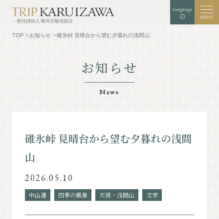
Language
MENU
TOP
お知らせ
碓氷峠 見晴台から望む夕暮れの浅間山
お知らせ
文字
背景色
白
黒
青
拡大
標準
サイズ
News
検索
TOP
グルメ
碓氷峠 見晴台から望む夕暮れの浅間
山
軽井沢を知る
体験・アート
2026.05.10
⾃然
ショップ
中山道
四季の風景
天候・浅間山
文学
リゾート
モデルコース