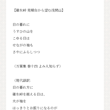
クラシック
イベント情報
【碓氷峠 見晴台から望む浅間山】
日の暮れに
お知らせ
アクセス
パンフレット⼀覧
うすひの山を
フォトギャラリー
その他の協会員
こゆる日は
観光案内所
観光協会について
せながの袖も
会議室利⽤希望お申し込み
さやにふらしつつ
軽井沢観光会館利⽤お申し込み
（万葉集 巻十四 よみ人知らず）
バナー広告案内
お問い合わせ
プライバシーポリシー
（現代語訳:
日の暮れ方に
碓氷峠を越える日は、
夫が袖を
PR
はっきりとお振りになるのが