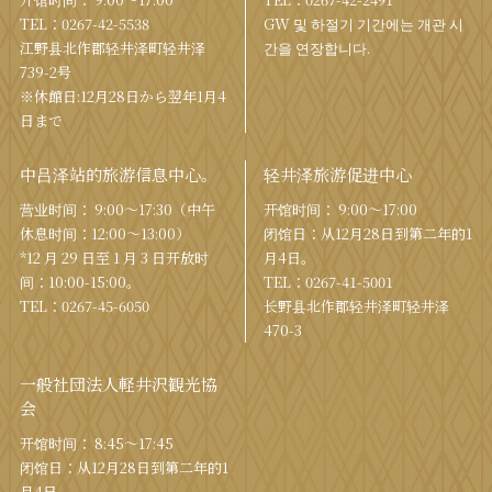
TEL：
0267-42-5538
GW 및 하절기 기간에는 개관 시
江野县北作郡轻井泽町轻井泽
간을 연장합니다.
739-2号
※休館日:12月28日から翌年1月4
日まで
中吕泽站的旅游信息中心。
轻井泽旅游促进中心
营业时间： 9:00〜17:30（中午
开馆时间： 9:00〜17:00
休息时间：12:00〜13:00）
闭馆日：从12月28日到第二年的1
*12 月 29 日至 1 月 3 日开放时
月4日。
间：10:00-15:00。
TEL：
0267-41-5001
TEL：
0267-45-6050
长野县北作郡轻井泽町轻井泽
470-3
一般社団法人軽井沢観光協
会
开馆时间： 8:45～17:45
闭馆日：从12月28日到第二年的1
月4日。