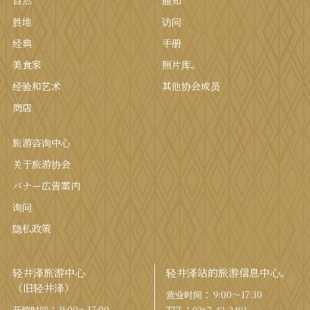
自然
通知
胜地
访问
经典
手册
美食家
照片库。
经验和艺术
其他协会成员
商店
旅游咨询中心
关于旅游协会
バナー広告案内
询问
隐私政策
轻井泽旅游中心
轻井泽站的旅游信息中心。
（旧轻井泽）
营业时间： 9:00〜17:30
开馆时间： 9:00〜17:00
TEL：
0267-42-2491