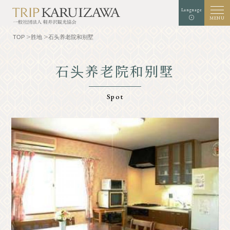
Language
MENU
TOP
胜地
石头养老院和别墅
石头养老院和别墅
背景颜色
白色
黑
绿色
扩增
标准
字符大小
Spot
检索
TOP
美食家
了解轻井泽
经验和艺术
自然
商店
胜地
示范课程