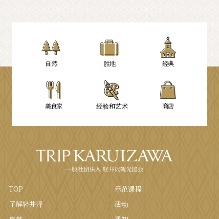
自然
胜地
经典
美食家
经验和艺术
商店
TOP
示范课程
了解轻井泽
活动