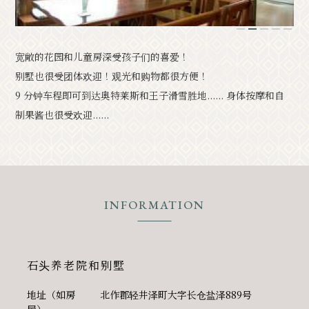
经典
活动
1
2
3
4
5
宽敞的花园和儿童房深受孩子们的喜爱！
通知
访问
手册
照片库。
别墅也很受团体欢迎！观光和购物都很方便！
其他协会成员
旅游咨询中心
9 分钟车程即可到达奥特莱斯和王子滑雪胜地...... 身体按摩和自
制果酱也很受欢迎......
关于旅游协会
バナー広告案内
询问
隐私政策
INFORMATION
PR
石头养老院和别墅
地址（如房
北作郡轻井泽町大字长仓盐泽889号