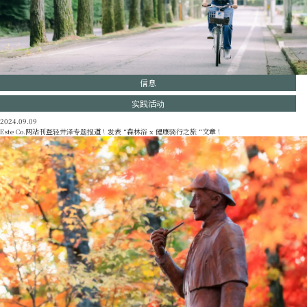
经典
活动
通知
访问
手册
照片库。
信息
其他协会成员
旅游咨询中心
实践活动
关于旅游协会
バナー広告案内
询问
2024.09.09
Este Co.网站刊登轻井泽专题报道！发表 “森林浴 x 健康骑行之旅 “文章！
隐私政策
PR