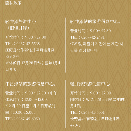
隐私政策
轻井泽旅游中心
轻井泽站的旅游信息中心。
（旧轻井泽）
营业时间： 9:00〜17:30
开馆时间： 9:00〜17:00
TEL：
0267-42-2491
TEL：
0267-42-5538
GW 및 하절기 기간에는 개관 시
江野县北作郡轻井泽町轻井泽
간을 연장합니다.
739-2号
※休館日:12月28日から翌年1月4
日まで
中吕泽站的旅游信息中心。
轻井泽旅游促进中心
营业时间： 9:00〜17:30（中午
开馆时间： 9:00〜17:00
休息时间：12:00〜13:00）
闭馆日：从12月28日到第二年的1
*12 月 29 日至 1 月 3 日开放时
月4日。
间：10:00-15:00。
TEL：
0267-41-5001
TEL：
0267-45-6050
长野县北作郡轻井泽町轻井泽
470-3