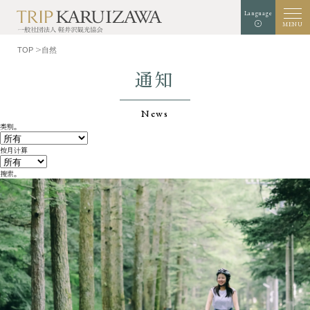
Language
MENU
TOP
自然
通知
News
背景颜色
白色
黑
绿色
扩增
标准
字符大小
类别。
按月计算
检索
搜索。
TOP
美食家
了解轻井泽
经验和艺术
自然
商店
胜地
示范课程