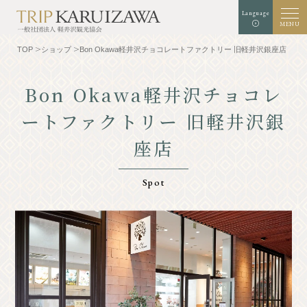
Language
MENU
TOP
ショップ
Bon Okawa軽井沢チョコレートファクトリー 旧軽井沢銀座店
Bon Okawa軽井沢チョコレ
ートファクトリー 旧軽井沢銀
文字
背景色
白
黒
青
拡大
標準
サイズ
座店
検索
Spot
TOP
グルメ
軽井沢を知る
体験・アート
⾃然
ショップ
リゾート
モデルコース