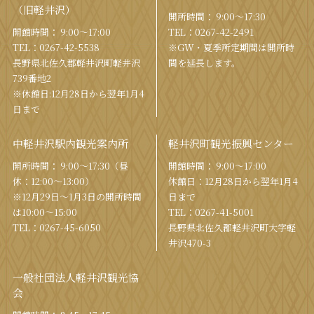
（旧軽井沢）
開所時間： 9:00〜17:30
開館時間： 9:00〜17:00
TEL：
0267-42-2491
TEL：
0267-42-5538
※GW・夏季所定期間は開所時
⻑野県北佐久郡軽井沢町軽井沢
間を
延⻑します。
739番地2
※休館日:12月28日から翌年1月4
日まで
中軽井沢駅内観光案内所
軽井沢町観光振興センター
開所時間： 9:00〜17:30（昼
開館時間： 9:00〜17:00
休：12:00〜13:00）
休館⽇：12⽉28⽇から翌年1⽉4
※12月29日〜1月3日の開所時間
⽇まで
は10:00〜15:00
TEL：
0267-41-5001
TEL：
0267-45-6050
⻑野県北佐久郡軽井沢町⼤字軽
井沢470-3
一般社団法人軽井沢観光協
会