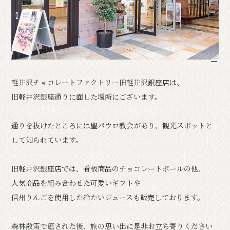
クラシック
イベント情報
お知らせ
アクセス
パンフレット⼀覧
1
フォトギャラリー
その他の協会員
軽井沢チョコレートファクトリー旧軽井沢銀座店は、
観光案内所
観光協会について
旧軽井沢銀座通りに面した場所にございます。
会議室利⽤希望お申し込み
軽井沢観光会館利⽤お申し込み
通りを抜けたところには聖パウロ教会があり、観光スポットと
して知られています。
バナー広告案内
お問い合わせ
プライバシーポリシー
旧軽井沢銀座店では、看板商品のチョコレートボールの他、
人気商品を組み合わせた可愛いギフトや
信州りんごを使用した冷たいジュースも販売しております。
PR
森林散策で癒された後、旅の思い出に是非お立ち寄りください