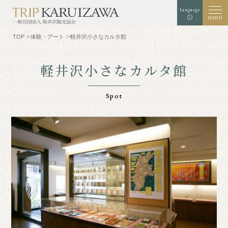
Language
MENU
TOP
体験・アート
軽井沢小さなカルタ館
軽井沢小さなカルタ館
文字
背景色
白
黒
青
拡大
標準
サイズ
Spot
検索
TOP
グルメ
軽井沢を知る
体験・アート
⾃然
ショップ
リゾート
モデルコース