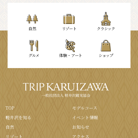
⾃然
リゾート
クラシック
グルメ
体験・
アート
ショップ
TOP
モデルコース
軽井沢を知る
イベント情報
⾃然
お知らせ
リゾート
アクセス