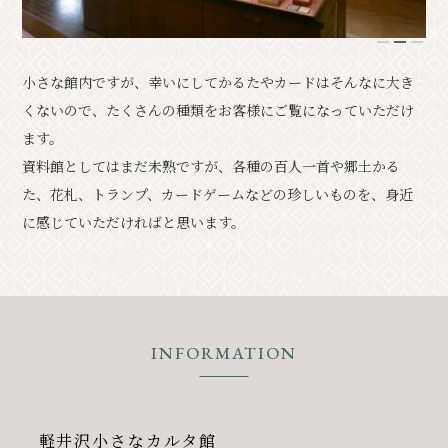
クラシック
イベント情報
1
2
3
小さな館内ですが、幸いにしてかるたやカードはそんなに大き
お知らせ
アクセス
パンフレット⼀覧
くないので、たくさんの種類をお客様にご覧になっていただけ
フォトギャラリー
その他の協会員
ます。
資料館としてはまだ未熟ですが、各種の百人一首や郷土かる
観光案内所
観光協会について
た、花札、トランプ、カードゲームなどの珍しいものを、身近
会議室利⽤希望お申し込み
に感じていただければと思います。
軽井沢観光会館利⽤お申し込み
バナー広告案内
お問い合わせ
プライバシーポリシー
INFORMATION
PR
軽井沢小さなカルタ館