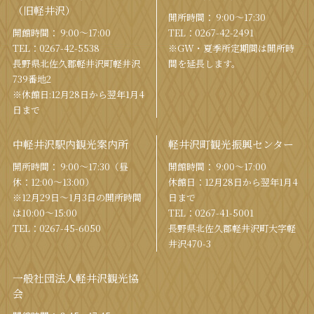
（旧軽井沢）
開所時間： 9:00〜17:30
開館時間： 9:00〜17:00
TEL：
0267-42-2491
TEL：
0267-42-5538
※GW・夏季所定期間は開所時
⻑野県北佐久郡軽井沢町軽井沢
間を
延⻑します。
739番地2
※休館日:12月28日から翌年1月4
日まで
中軽井沢駅内観光案内所
軽井沢町観光振興センター
開所時間： 9:00〜17:30（昼
開館時間： 9:00〜17:00
休：12:00〜13:00）
休館⽇：12⽉28⽇から翌年1⽉4
※12月29日〜1月3日の開所時間
⽇まで
は10:00〜15:00
TEL：
0267-41-5001
TEL：
0267-45-6050
⻑野県北佐久郡軽井沢町⼤字軽
井沢470-3
一般社団法人軽井沢観光協
会