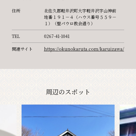
住所
北佐久郡軽井沢町大字軽井沢字山神前
地番１９１－４（ハウス番号５５９－
１）（聖パウロ教会通り）
TEL
0267-41-1041
関連サイト
https://okunokaruta.com/karuizawa/
周辺のスポット