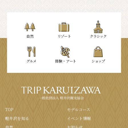
⾃然
リゾート
クラシック
グルメ
体験・
アート
ショップ
TOP
モデルコース
軽井沢を知る
イベント情報
⾃然
お知らせ