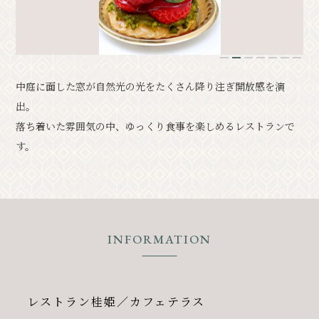
クラシック
イベント情報
1
2
3
4
5
6
7
お知らせ
アクセス
パンフレット⼀覧
中庭に面した窓が自然光の光をたくさん降り注ぎ開放感を演
フォトギャラリー
その他の協会員
出。
観光案内所
観光協会について
落ち着いた雰囲気の中、ゆっくり食事を楽しめるレストランで
会議室利⽤希望お申し込み
す。
軽井沢観光会館利⽤お申し込み
バナー広告案内
お問い合わせ
プライバシーポリシー
INFORMATION
レストラン桂姫／カフェテラス
PR