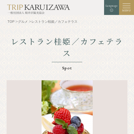
Language
MENU
TOP
グルメ
レストラン桂姫／カフェテラス
レストラン桂姫／カフェテラ
ス
文字
背景色
白
黒
青
拡大
標準
サイズ
検索
Spot
TOP
グルメ
軽井沢を知る
体験・アート
⾃然
ショップ
リゾート
モデルコース