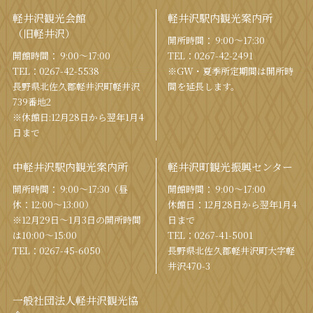
軽井沢観光会館
軽井沢駅内観光案内所
（旧軽井沢）
開所時間： 9:00〜17:30
開館時間： 9:00〜17:00
TEL：
0267-42-2491
TEL：
0267-42-5538
※GW・夏季所定期間は開所時
⻑野県北佐久郡軽井沢町軽井沢
間を
延⻑します。
739番地2
※休館日:12月28日から翌年1月4
日まで
中軽井沢駅内観光案内所
軽井沢町観光振興センター
開所時間： 9:00〜17:30（昼
開館時間： 9:00〜17:00
休：12:00〜13:00）
休館⽇：12⽉28⽇から翌年1⽉4
※12月29日〜1月3日の開所時間
⽇まで
は10:00〜15:00
TEL：
0267-41-5001
TEL：
0267-45-6050
⻑野県北佐久郡軽井沢町⼤字軽
井沢470-3
一般社団法人軽井沢観光協