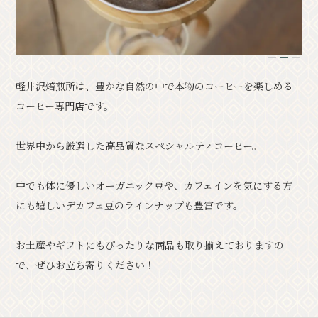
クラシック
イベント情報
1
2
3
お知らせ
アクセス
パンフレット⼀覧
軽井沢焙煎所は、豊かな自然の中で本物のコーヒーを楽しめる
フォトギャラリー
その他の協会員
コーヒー専門店です。
観光案内所
観光協会について
会議室利⽤希望お申し込み
世界中から厳選した高品質なスペシャルティコーヒー。
軽井沢観光会館利⽤お申し込み
中でも体に優しいオーガニック豆や、カフェインを気にする方
バナー広告案内
お問い合わせ
にも嬉しいデカフェ豆のラインナップも豊富です。
プライバシーポリシー
お土産やギフトにもぴったりな商品も取り揃えておりますの
で、ぜひお立ち寄りください！
PR