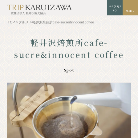
Language
MENU
TOP
グルメ
軽井沢焙煎所cafe-sucre&innocent coffee
軽井沢焙煎所cafe-
sucre&innocent coffee
文字
背景色
白
黒
青
拡大
標準
サイズ
検索
Spot
TOP
グルメ
軽井沢を知る
体験・アート
⾃然
ショップ
リゾート
モデルコース