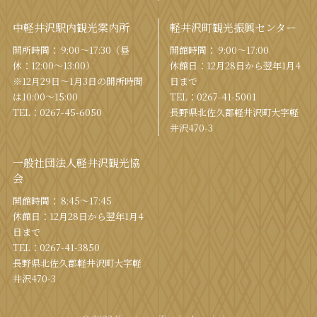
中軽井沢駅内観光案内所
軽井沢町観光振興センター
開所時間： 9:00〜17:30（昼
開館時間： 9:00〜17:00
休：12:00〜13:00）
休館⽇：12⽉28⽇から翌年1⽉4
※12月29日〜1月3日の開所時間
⽇まで
は10:00〜15:00
TEL：
0267-41-5001
TEL：
0267-45-6050
⻑野県北佐久郡軽井沢町⼤字軽
井沢470-3
一般社団法人軽井沢観光協
会
開館時間： 8:45～17:45
休館⽇：12⽉28⽇から翌年1⽉4
⽇まで
TEL：
0267-41-3850
⻑野県北佐久郡軽井沢町⼤字軽
井沢470-3