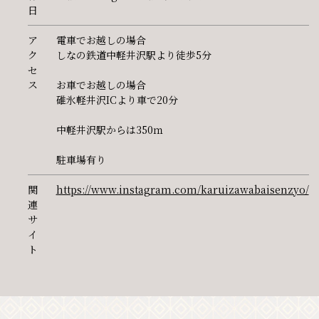
日
ア
電車でお越しの場合
ク
しなの鉄道中軽井沢駅より徒歩5分
セ
ス
お車でお越しの場合
碓氷軽井沢ICより車で20分
中軽井沢駅からは350ｍ
駐車場有り
関
https://www.instagram.com/karuizawabaisenzyo/
連
サ
イ
ト