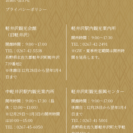
お問い合わせ
プライバシーポリシー
軽井沢観光会館
軽井沢駅内観光案内所
（旧軽井沢）
開所時間： 9:00〜17:30
開館時間： 9:00〜17:00
TEL：
0267-42-2491
TEL：
0267-42-5538
※GW・夏季所定期間は開所時
⻑野県北佐久郡軽井沢町軽井沢
間を
延⻑します。
739番地2
※休館日:12月28日から翌年1月4
日まで
中軽井沢駅内観光案内所
軽井沢町観光振興センター
開所時間： 9:00〜17:30（昼
開館時間： 9:00〜17:00
休：12:00〜13:00）
休館⽇：12⽉28⽇から翌年1⽉4
※12月29日〜1月3日の開所時間
⽇まで
は10:00〜15:00
TEL：
0267-41-5001
TEL：
0267-45-6050
⻑野県北佐久郡軽井沢町⼤字軽