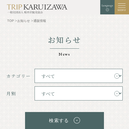
Language
MENU
TOP
お知らせ
通販情報
お知らせ
文字
背景色
白
黒
青
拡大
標準
サイズ
News
検索
カテゴリー
TOP
グルメ
軽井沢を知る
体験・アート
月別
⾃然
ショップ
リゾート
モデルコース
検索する