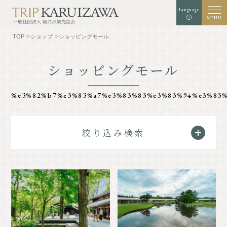
Language
MENU
TOP
ショップ
ショッピングモール
ショッピングモール
文字
背景色
白
黒
青
拡大
標準
サイズ
%e3%82%b7%e3%83%a7%e3%83%83%e3%83%94%e3%83
検索
絞り込み検索
TOP
グルメ
軽井沢を知る
体験・アート
⾃然
ショップ
リゾート
モデルコース