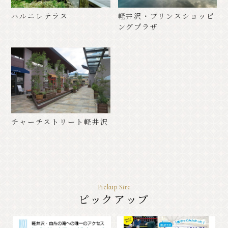
クラシック
イベント情報
ハルニレテラス
軽井沢・プリンスショッピ
ングプラザ
お知らせ
アクセス
パンフレット⼀覧
フォトギャラリー
その他の協会員
観光案内所
観光協会について
会議室利⽤希望お申し込み
チャーチストリート軽井沢
軽井沢観光会館利⽤お申し込み
バナー広告案内
お問い合わせ
プライバシーポリシー
Pickup Site
ピックアップ
PR