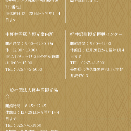
⻑野県北佐久郡軽井沢町軽井沢
間を
延⻑します。
739番地2
※休館日:12月28日から翌年1月4
日まで
中軽井沢駅内観光案内所
軽井沢町観光振興センター
開所時間： 9:00〜17:30（昼
開館時間： 9:00〜17:00
休：12:00〜13:00）
休館⽇：12⽉28⽇から翌年1⽉4
※12月29日〜1月3日の開所時間
⽇まで
は10:00〜15:00
TEL：
0267-41-5001
TEL：
0267-45-6050
⻑野県北佐久郡軽井沢町⼤字軽
井沢470-3
一般社団法人軽井沢観光協
会
開館時間： 8:45～17:45
休館⽇：12⽉28⽇から翌年1⽉4
⽇まで
TEL：
0267-41-3850