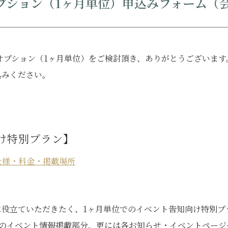
 オプション（1ヶ月単位）申込みフォーム（
クラシック
イベント
オプション（1ヶ月単位）をご検討頂き、ありがとうございます
お知らせ
アクセス
パンフ
込みください。
その他の協会員
観光案内所
会議室利⽤希望お申し込み
軽井沢
バナー広告案内
お問い合わせ
け特別プラン】
仕様・料金・掲載場所
役立ていただきたく、1ヶ月単位でのイベント告知向け特別プ
ジのイベント情報掲載部分、更には各お知らせ・イベントペーシ