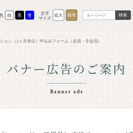
文字
検索
色
白
黒
青
拡大
標準
サイズ
オプション（1ヶ月単位）申込みフォーム（会員・非会員）
バナー広告のご案内
TOP
グルメ
軽井沢を知る
体験・ア
Banner ads
⾃然
ショップ
リゾート
モデルコ