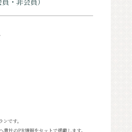
会員・非会員）
情報
。
レット⼀覧
フォトギャラリー
観光協会について
観光会館利⽤お申し込み
プライバシーポリシー
ランです。
゙へ貴社のPR情報をセットで掲載します。