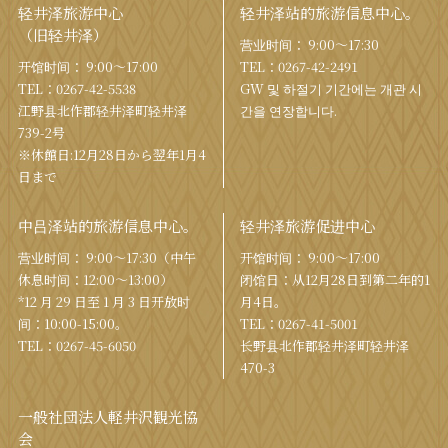
轻井泽旅游中心
轻井泽站的旅游信息中心。
（旧轻井泽）
营业时间： 9:00〜17:30
开馆时间： 9:00〜17:00
TEL：
0267-42-2491
TEL：
0267-42-5538
GW 및 하절기 기간에는 개관 시
江野县北作郡轻井泽町轻井泽
간을 연장합니다.
739-2号
※休館日:12月28日から翌年1月4
日まで
中吕泽站的旅游信息中心。
轻井泽旅游促进中心
营业时间： 9:00〜17:30（中午
开馆时间： 9:00〜17:00
休息时间：12:00〜13:00）
闭馆日：从12月28日到第二年的1
*12 月 29 日至 1 月 3 日开放时
月4日。
间：10:00-15:00。
TEL：
0267-41-5001
TEL：
0267-45-6050
长野县北作郡轻井泽町轻井泽
470-3
一般社団法人軽井沢観光協
会