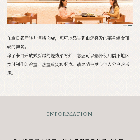
经典
活动
1
2
通知
访问
手册
照片库。
在全日餐厅轻井泽烤肉店，您可以品尝到由您喜爱的菜肴组合而
其他协会成员
旅游咨询中心
成的套餐。
关于旅游协会
バナー広告案内
询问
除了来自开放式厨房的烧烤菜肴外，您还可以选择使用信州地区
隐私政策
食材制作的冷盘、热盘或汤和甜点。请尽情享受与他人分享的乐
趣。
PR
INFORMATION