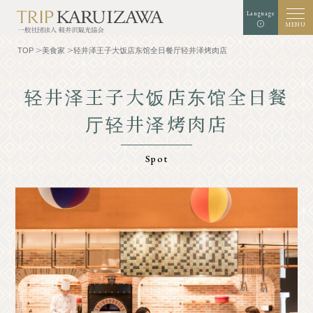
Language
MENU
TOP
美食家
轻井泽王子大饭店东馆全日餐厅轻井泽烤肉店
轻井泽王子大饭店东馆全日餐
厅轻井泽烤肉店
背景颜色
白色
黑
绿色
扩增
标准
字符大小
检索
Spot
TOP
美食家
了解轻井泽
经验和艺术
自然
商店
胜地
示范课程