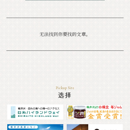
经典
活动
通知
访问
手册
照片库。
无法找到你要找的文章。
其他协会成员
旅游咨询中心
关于旅游协会
バナー広告案内
询问
隐私政策
Pickup Site
选择
PR