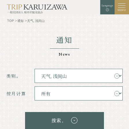
Language
MENU
TOP
通知
天气, 浅间山
通知
背景颜色
白色
黑
绿色
扩增
标准
字符大小
News
检索
类别。
TOP
美食家
了解轻井泽
经验和艺术
按月计算
自然
商店
胜地
示范课程
搜索。