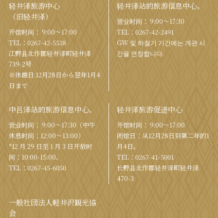
轻井泽旅游中心
轻井泽站的旅游信息中心。
（旧轻井泽）
营业时间： 9:00〜17:30
开馆时间： 9:00〜17:00
TEL：
0267-42-2491
TEL：
0267-42-5538
GW 및 하절기 기간에는 개관 시
江野县北作郡轻井泽町轻井泽
간을 연장합니다.
739-2号
※休館日:12月28日から翌年1月4
日まで
中吕泽站的旅游信息中心。
轻井泽旅游促进中心
营业时间： 9:00〜17:30（中午
开馆时间： 9:00〜17:00
休息时间：12:00〜13:00）
闭馆日：从12月28日到第二年的1
*12 月 29 日至 1 月 3 日开放时
月4日。
间：10:00-15:00。
TEL：
0267-41-5001
TEL：
0267-45-6050
长野县北作郡轻井泽町轻井泽
470-3
一般社団法人軽井沢観光協
会