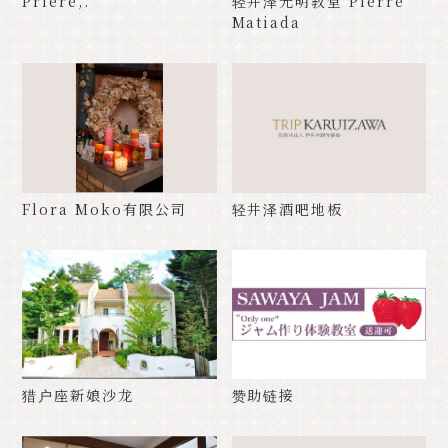
Priere,.
轻井泽光明教堂 Pierre
经典
活动
Matiada
通知
访问
手册
照片库。
其他协会成员
旅游咨询中心
关于旅游协会
バナー広告案内
询问
隐私政策
Flora Moko有限公司
轻井泽酒吧地板
PR
猎户座新娘沙龙
赞助链接