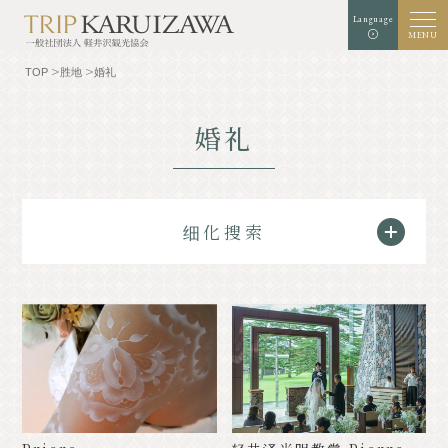
Language
MENU
TOP
胜地
婚礼
婚礼
背景颜色
白色
黑
绿色
扩增
标准
字符大小
检索
细化搜索
TOP
美食家
了解轻井泽
经验和艺术
自然
商店
胜地
示范课程