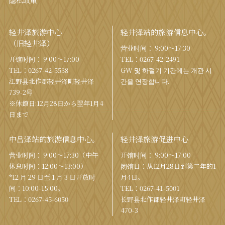
隐私政策
轻井泽旅游中心
轻井泽站的旅游信息中心。
（旧轻井泽）
营业时间： 9:00〜17:30
开馆时间： 9:00〜17:00
TEL：
0267-42-2491
TEL：
0267-42-5538
GW 및 하절기 기간에는 개관 시
江野县北作郡轻井泽町轻井泽
간을 연장합니다.
739-2号
※休館日:12月28日から翌年1月4
日まで
中吕泽站的旅游信息中心。
轻井泽旅游促进中心
营业时间： 9:00〜17:30（中午
开馆时间： 9:00〜17:00
休息时间：12:00〜13:00）
闭馆日：从12月28日到第二年的1
*12 月 29 日至 1 月 3 日开放时
月4日。
间：10:00-15:00。
TEL：
0267-41-5001
TEL：
0267-45-6050
长野县北作郡轻井泽町轻井泽
470-3