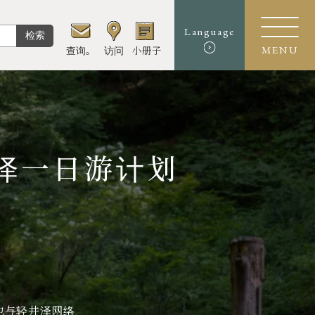
Language
检索
查询。
访问
小册子
MENU
井泽一日游计划
也与轻井泽网络