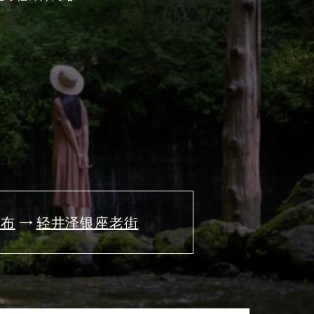
片库。
其他协会成员
バナー広告案内
询问
瀑布
轻井泽银座老街