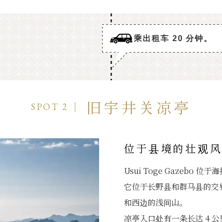
乘出租车 20 分钟。
旧宇井关凉亭
SPOT 2
位于县境的壮观
Usui Toge Gazebo 位于
它位于长野县和群马县的交
和西边的浅间山。
凉亭入口处有一条长达 4 