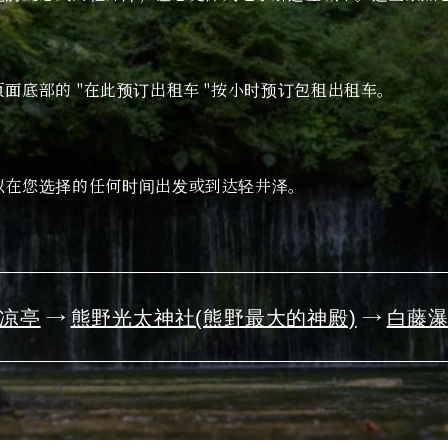
经典
活动
面底部的 "在此预订出租车 "按小时预订包租出租车。
通知
访问
手册
照
旅游咨询中心
关于旅游协会
以在您选择的任何时间出发或到达轻井泽。
隐私政策
凉亭
熊野光太神社(熊野最大的神殿)
白藤