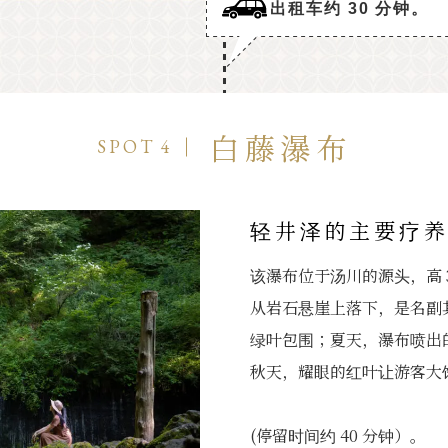
出租车约 30 分钟。
白藤瀑布
SPOT 4
轻井泽的主要疗
该瀑布位于汤川的源头，高 3
从岩石悬崖上落下，是名副
绿叶包围；夏天，瀑布喷出
秋天，耀眼的红叶让游客大
(停留时间约 40 分钟）。