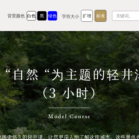
日游计划（3 小时）
背景颜色
白色
黑
绿色
扩增
标准
字符大小
以 “自然 “为主题的轻
TOP
美食家
（3 小时）
了解轻井泽
经验和艺术
自然
商店
Model Course
胜地
示范课程
览历史悠久的轻井泽，让您更深入地了解这座城市。这些景点