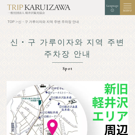
Language
MENU
TOP
신・구 가루이자와 지역 주변 주차장 안내
신・구 가루이자와 지역 주변
검은
주차장 안내
배경색
흰색
청색
확대
표준
글자 크기
색
검색
Spot
TOP
미식가
가루이자와를 알다
체험・예술
자연
Shop
리조트
모델 코스