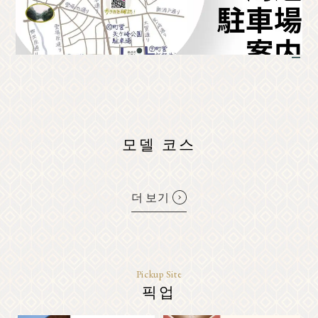
클래식
이벤트 정보
1
공지
오시는 길
브로슈어 일람
사진 갤러리
기타 협회 회원
관광 안내소
관광협회 소개
バナー広告案内
문의하기
모델 코스
개인정보취급방침
더 보기
PR
Pickup Site
픽업