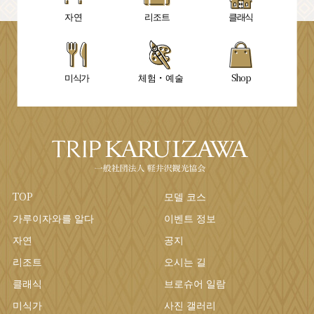
자연
리조트
클래식
미식가
체험・예술
Shop
TOP
모델 코스
가루이자와를 알다
이벤트 정보
자연
공지
리조트
오시는 길
클래식
브로슈어 일람
미식가
사진 갤러리