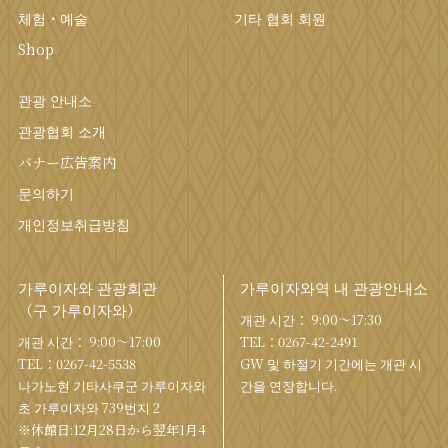
체험・예술
기타 협회 회원
Shop
관광 안내소
관광협회 소개
バナー広告案内
문의하기
개인정보취급방침
가루이자와 관광회관
가루이자와역 내 관광안내소
（구 가루이자와）
개관 시간： 9:00〜17:30
개관 시간： 9:00〜17:00
TEL：
0267-42-2491
TEL：
0267-42-5538
GW 및 하절기 기간에는 개관 시
나가노현 기타사쿠군 가루이자와
간을 연장합니다.
초 가루이자와 739번지 2
※休館日:12月28日から翌年1月4