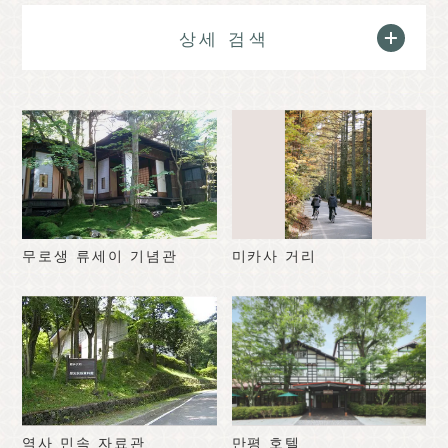
클래식
이벤트 정보
상세 검색
공지
오시는 길
브로슈어 일람
사진 갤러리
기타 협회 회원
관광 안내소
관광협회 소개
バナー広告案内
문의하기
개인정보취급방침
무로생 류세이 기념관
미카사 거리
PR
역사 민속 자료관
만평 호텔