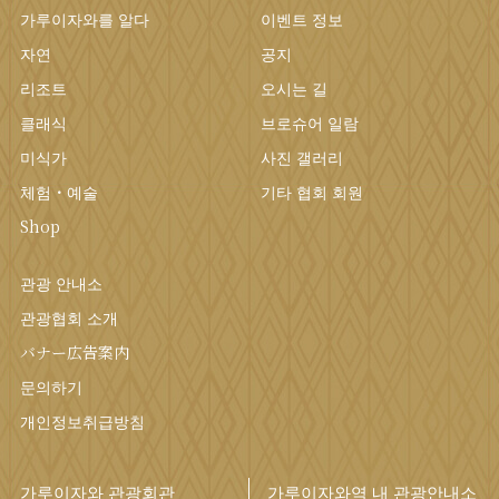
가루이자와를 알다
이벤트 정보
자연
공지
리조트
오시는 길
클래식
브로슈어 일람
미식가
사진 갤러리
체험・예술
기타 협회 회원
Shop
관광 안내소
관광협회 소개
バナー広告案内
문의하기
개인정보취급방침
가루이자와 관광회관
가루이자와역 내 관광안내소