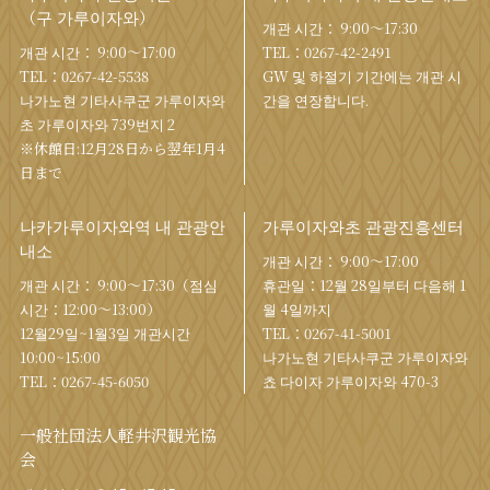
（구 가루이자와）
개관 시간： 9:00〜17:30
개관 시간： 9:00〜17:00
TEL：
0267-42-2491
TEL：
0267-42-5538
GW 및 하절기 기간에는 개관 시
나가노현 기타사쿠군 가루이자와
간을 연장합니다.
초 가루이자와 739번지 2
※休館日:12月28日から翌年1月4
日まで
나카가루이자와역 내 관광안
가루이자와초 관광진흥센터
내소
개관 시간： 9:00〜17:00
개관 시간： 9:00〜17:30（점심
휴관일：12월 28일부터 다음해 1
시간：12:00〜13:00）
월 4일까지
12월29일~1월3일 개관시간
TEL：
0267-41-5001
10:00~15:00
나가노현 기타사쿠군 가루이자와
TEL：
0267-45-6050
쵸 다이자 가루이자와 470-3
一般社団法人軽井沢観光協
会