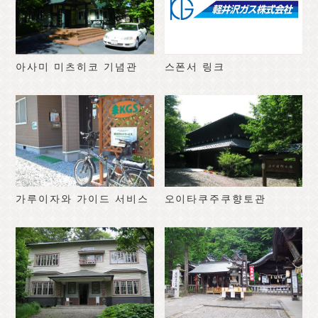
아사미 미츠히코 기념관
스폰서 링크
가루이자와 가이드 서비스
오이타쿠주쿠향토관