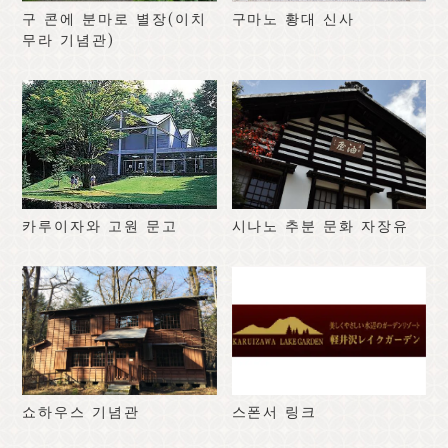
구 콘에 분마로 별장(이치
구마노 황대 신사
무라 기념관)
카루이자와 고원 문고
시나노 추분 문화 자장유
쇼하우스 기념관
스폰서 링크