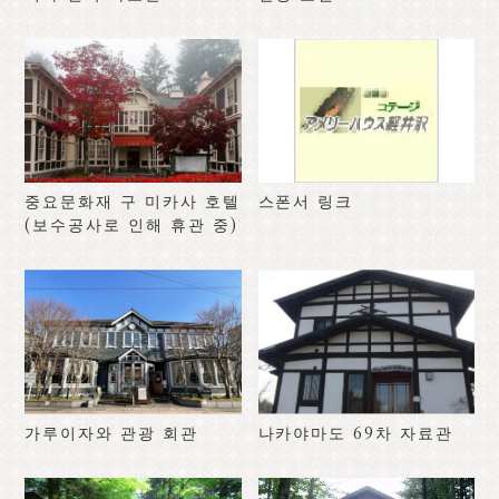
중요문화재 구 미카사 호텔
스폰서 링크
(보수공사로 인해 휴관 중)
가루이자와 관광 회관
나카야마도 69차 자료관