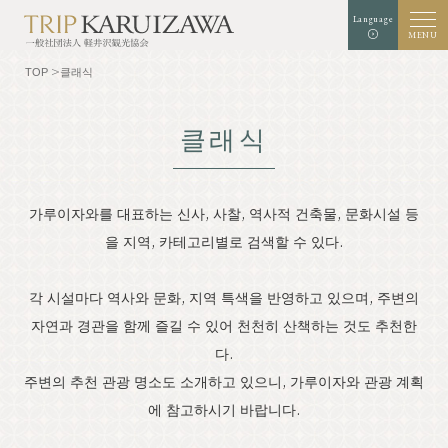
Language
MENU
TOP
클래식
클래식
검은
배경색
흰색
청색
확대
표준
글자 크기
색
가루이자와를 대표하는 신사, 사찰, 역사적 건축물, 문화시설 등
검색
을 지역, 카테고리별로 검색할 수 있다.
TOP
미식가
각 시설마다 역사와 문화, 지역 특색을 반영하고 있으며, 주변의
가루이자와를 알다
체험・예술
자연과 경관을 함께 즐길 수 있어 천천히 산책하는 것도 추천한
다.
자연
Shop
주변의 추천 관광 명소도 소개하고 있으니, 가루이자와 관광 계획
에 참고하시기 바랍니다.
리조트
모델 코스