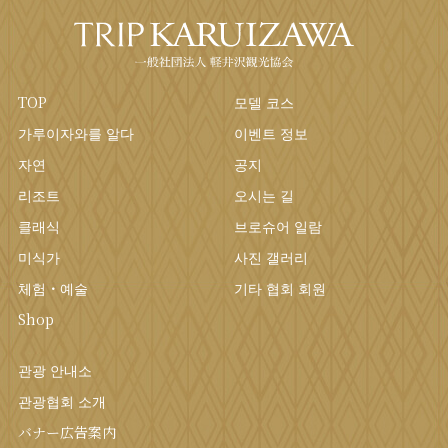
TOP
모델 코스
가루이자와를 알다
이벤트 정보
자연
공지
리조트
오시는 길
클래식
브로슈어 일람
미식가
사진 갤러리
체험・예술
기타 협회 회원
Shop
관광 안내소
관광협회 소개
バナー広告案内