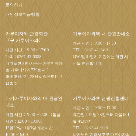
문의하기
개인정보취급방침
가루이자와 관광회관
가루이자와역 내 관광안내소
（구 가루이자와）
개관 시간： 9:00〜17:30
개관 시간： 9:00〜17:00
TEL：
0267-42-2491
TEL：
0267-42-5538
GW 및 하절기 기간에는 개관 시
나가노현 기타사쿠군 가루이자와
간을 연장합니다.
초 가루이자와 739번지 2
※休館日:12月28日から翌年1月4
日まで
나카가루이자와역 내 관광안
가루이자와초 관광진흥센터
내소
개관 시간： 9:00〜17:00
개관 시간： 9:00〜17:30（점심
휴관일：12월 28일부터 다음해 1
시간：12:00〜13:00）
월 4일까지
12월29일~1월3일 개관시간
TEL：
0267-41-5001
10:00~15:00
나가노현 기타사쿠군 가루이자와