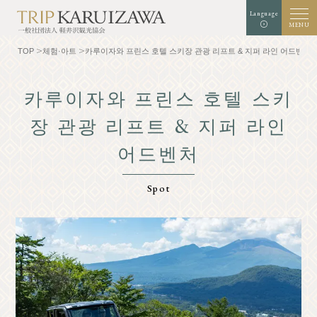
Language
MENU
TOP
체험·아트
카루이자와 프린스 호텔 스키장 관광 리프트 & 지퍼 라인 어드벤처
카루이자와 프린스 호텔 스키
검은
장 관광 리프트 & 지퍼 라인
배경색
흰색
청색
확대
표준
글자 크기
색
어드벤처
검색
Spot
TOP
미식가
가루이자와를 알다
체험・예술
자연
Shop
리조트
모델 코스