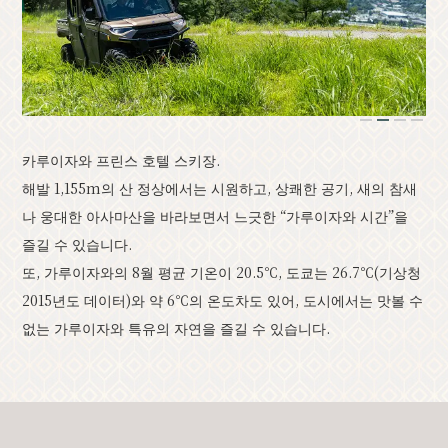
클래식
이벤트 정보
공지
오시는 길
브로슈어 일람
1
2
3
4
사진 갤러리
기타 협회 회원
관광 안내소
카루이자와 프린스 호텔 스키장.
관광협회 소개
バナー広告案内
문의하기
해발 1,155m의 산 정상에서는 시원하고, 상쾌한 공기, 새의 참새
개인정보취급방침
나 웅대한 아사마산을 바라보면서 느긋한 “가루이자와 시간”을
즐길 수 있습니다.
또, 가루이자와의 8월 평균 기온이 20.5℃, 도쿄는 26.7℃(기상청
2015년도 데이터)와 약 6℃의 온도차도 있어, 도시에서는 맛볼 수
없는 가루이자와 특유의 자연을 즐길 수 있습니다.
PR