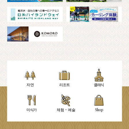
자연
리조트
클래식
미식가
체험・예술
Shop