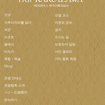
TOP
모델 코스
가루이자와를 알다
이벤트 정보
자연
공지
리조트
오시는 길
클래식
브로슈어 일람
미식가
사진 갤러리
체험・예술
기타 협회 회원
Shop
관광 안내소
관광협회 소개
バナー広告案内
문의하기