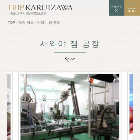
Language
MENU
TOP
체험·아트
사와야 잼 공장
사와야 잼 공장
검은
배경색
흰색
청색
확대
표준
글자 크기
색
Spot
검색
TOP
미식가
가루이자와를 알다
체험・예술
자연
Shop
리조트
모델 코스