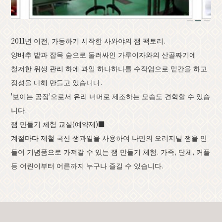
클래식
이벤트 정보
1
2
3
2011년 이전, 가동하기 시작한 사와야의 잼 팩토리.
공지
오시는 길
브로슈어 일람
양배추 밭과 잡목 숲으로 둘러싸인 가루이자와의 산골짜기에
사진 갤러리
기타 협회 회원
관광 안내소
철저한 위생 관리 하에 과일 하나하나를 수작업으로 밑간을 하고
정성을 다해 만들고 있습니다.
관광협회 소개
バナー広告案内
문의하기
'보이는 공장'으로서 유리 너머로 제조하는 모습도 견학할 수 있습
개인정보취급방침
니다.
잼 만들기 체험 교실(예약제)■
계절마다 제철 국산 생과일을 사용하여 나만의 오리지널 잼을 만
들어 기념품으로 가져갈 수 있는 잼 만들기 체험. 가족, 단체, 커플
PR
등 어린이부터 어른까지 누구나 즐길 수 있습니다.