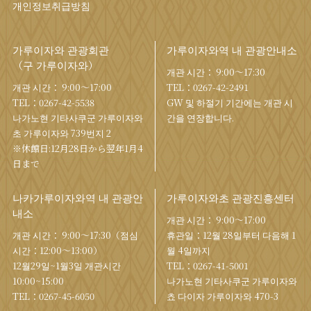
개인정보취급방침
가루이자와 관광회관
가루이자와역 내 관광안내소
（구 가루이자와）
개관 시간： 9:00〜17:30
개관 시간： 9:00〜17:00
TEL：
0267-42-2491
TEL：
0267-42-5538
GW 및 하절기 기간에는 개관 시
나가노현 기타사쿠군 가루이자와
간을 연장합니다.
초 가루이자와 739번지 2
※休館日:12月28日から翌年1月4
日まで
나카가루이자와역 내 관광안
가루이자와초 관광진흥센터
내소
개관 시간： 9:00〜17:00
개관 시간： 9:00〜17:30（점심
휴관일：12월 28일부터 다음해 1
시간：12:00〜13:00）
월 4일까지
12월29일~1월3일 개관시간
TEL：
0267-41-5001
10:00~15:00
나가노현 기타사쿠군 가루이자와
TEL：
0267-45-6050
쵸 다이자 가루이자와 470-3