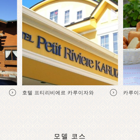
호텔 프티리비에르 카루이자와
카루이
모델 코스