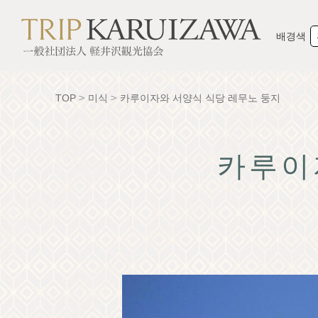
배경색
TOP
미식
카루이자와 서양식 식당 레무노 둥지
카루이