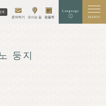
Language
검색
문의하기
오시는 길
팜플렛
MENU
노 둥지
식가
험・예술
op
 코스