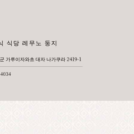
식 식당 레무노 둥지
 가루이자와초 대자 나가쿠라 2419-1
-4034