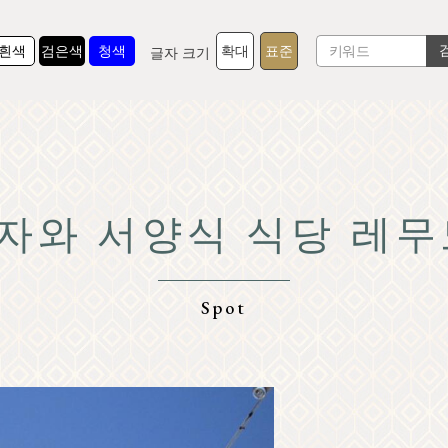
흰색
검은색
청색
확대
표준
글자 크기
자와 서양식 식당 레무
TOP
미
가루이자와를 알다
체
Spot
자연
Sh
리조트
모델