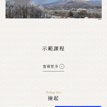
經典的
活動信息
1
消息
使用權
宣傳冊清單
照片庫
其他協會成員
遊客信息諮詢辦公室
關於旅遊協會
バナー広告案内
詢問
示範課程
隱私政策
查看更多
PR
Pickup Site
撿起