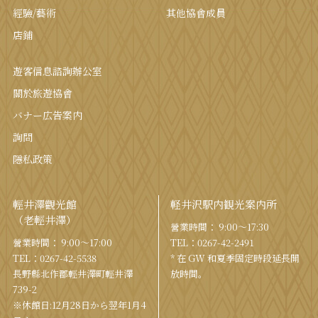
經驗/藝術
其他協會成員
店鋪
遊客信息諮詢辦公室
關於旅遊協會
バナー広告案内
詢問
隱私政策
輕井澤觀光館
軽井沢駅内観光案内所
（老輕井澤）
營業時間： 9:00〜17:30
營業時間： 9:00〜17:00
TEL：
0267-42-2491
TEL：
0267-42-5538
* 在 GW 和夏季固定時段延長開
長野縣北作郡輕井澤町輕井澤
放時間。
739-2
※休館日:12月28日から翌年1月4