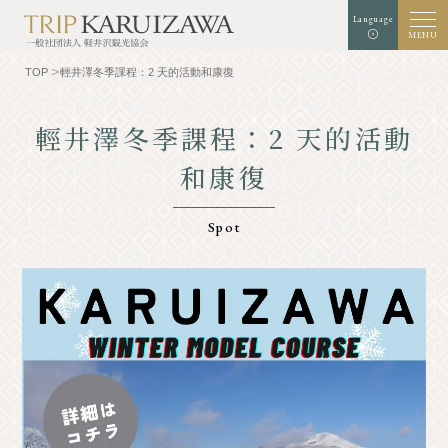
Language
MENU
TOP
輕井澤冬季課程：2 天的活動和康復
輕井澤冬季課程：2 天的活動
白色
黑色
藍色
和康復
背景顏色
擴張
標準
字體大小
的
的
的
搜索
Spot
TOP
美食家
認識輕井澤
經驗/藝術
自然
店鋪
採取
示範課程