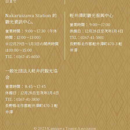
日まで
Nakaruizawa Station 的
輕井澤町觀光振興中心
觀光資訊中心。
營業時間： 9:00〜17:00
營業時間： 9:00〜17:30（午休
休館日：12月28日至次年1月4日
時間：12:00〜13:00）
TEL：
0267-41-5001
※12月29日〜1月3日の開所時間
長野縣北作郡輕井澤町470-3 輕
は10:00〜15:00
井澤
TEL：
0267-45-6050
一般社団法人軽井沢観光協
会
營業時間： 8:45～17:45
休館日：12月28日至次年1月4日
TEL：
0267-41-3850
長野縣北作郡輕井澤町470-3 輕
井澤
© 2023 Karuizawa Tourist Association