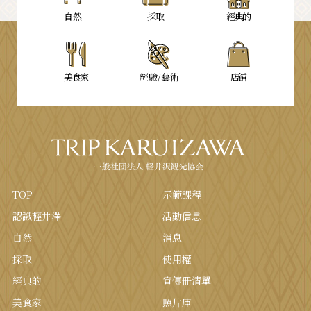
自然
採取
經典的
美食家
經驗/藝術
店鋪
TOP
示範課程
認識輕井澤
活動信息
自然
消息
採取
使用權
經典的
宣傳冊清單
美食家
照片庫