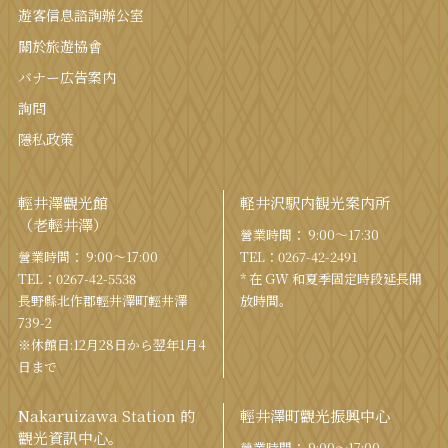
遊客信息諮詢辦公室
關於旅遊協會
バナー広告案内
詢問
隱私政策
輕井澤觀光館
軽井沢駅内観光案内所
（老輕井澤）
營業時間： 9:00〜17:30
營業時間： 9:00〜17:00
TEL：
0267-42-2491
TEL：
0267-42-5538
* 在 GW 和夏季固定時段延長開
長野縣北作郡輕井澤町輕井澤
放時間。
739-2
※休館日:12月28日から翌年1月4
日まで
Nakaruizawa Station 的
輕井澤町觀光振興中心
觀光資訊中心。
營業時間： 9:00〜17:00