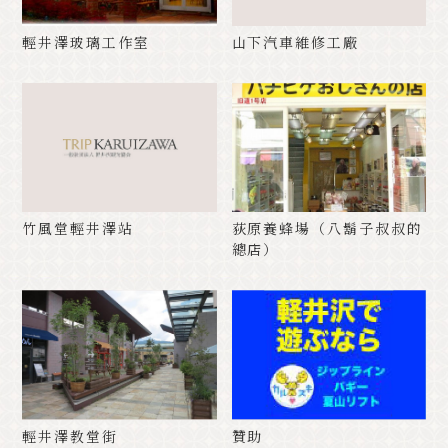
輕井澤玻璃工作室
山下汽車維修工廠
竹風堂輕井澤站
荻原養蜂場（八鬍子叔叔的
總店）
輕井澤教堂街
贊助