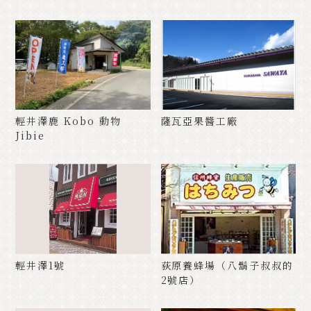
輕井澤鹿 Kobo 動物
薩瓦亞果醬工廠
Jibie
輕井澤1號
荻原養蜂場（八鬍子叔叔的
2號店）