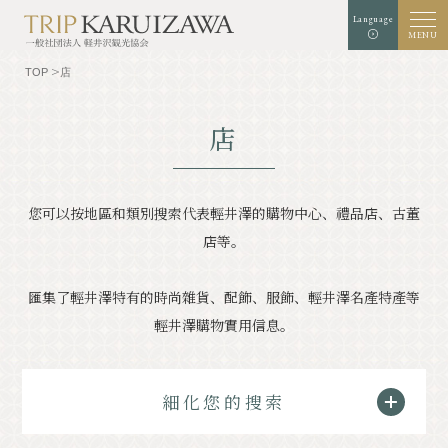
Language
MENU
TOP
店
店
白色
黑色
藍色
背景顏色
擴張
標準
字體大小
的
的
的
您可以按地區和類別搜索代表輕井澤的購物中心、禮品店、古董
搜索
店等。
TOP
美食家
匯集了輕井澤特有的時尚雜貨、配飾、服飾、輕井澤名產特產等
認識輕井澤
經驗/藝術
輕井澤購物實用信息。
自然
店鋪
細化您的搜索
採取
示範課程