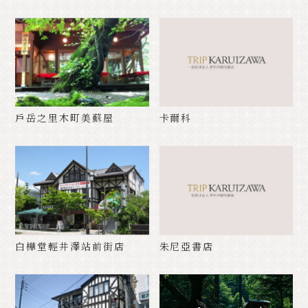
經典的
活動信息
消息
使用權
宣傳冊清單
照片庫
其他協會成員
遊客信息諮詢辦公室
關於旅遊協會
バナー広告案内
詢問
戶岳之里木町美蘇屋
卡爾科
隱私政策
PR
白樺堂輕井澤站前街店
朱尼亞書店