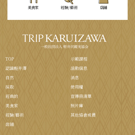
美食家
經驗/藝術
店鋪
TOP
示範課程
認識輕井澤
活動信息
自然
消息
採取
使用權
經典的
宣傳冊清單
美食家
照片庫
經驗/藝術
其他協會成員
店鋪