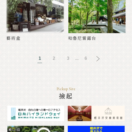
藝術盒
哈魯尼雷露台
1
2
3
...
6
Pickup Site
撿起