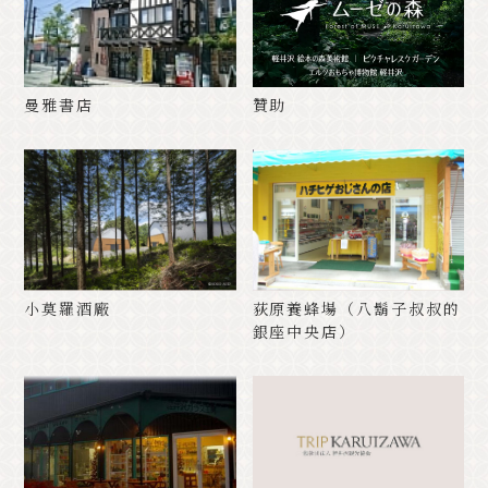
曼雅書店
贊助
小莫羅酒廠
荻原養蜂場（八鬍子叔叔的
銀座中央店）