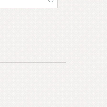
照片庫
其他協會成員
バナー広告案内
詢問