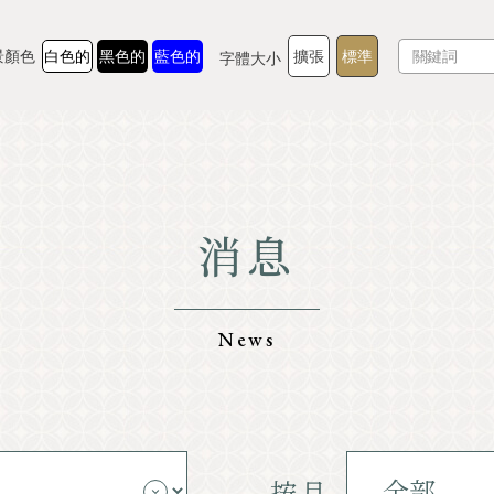
景顏色
白色的
黑色的
藍色的
擴張
標準
字體大小
消息
TOP
美食家
認識輕井澤
經驗/藝術
News
自然
店鋪
採取
示範課程
按月