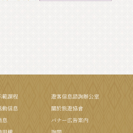
示範課程
遊客信息諮詢辦公室
活動信息
關於旅遊協會
消息
バナー広告案内
使用權
詢問