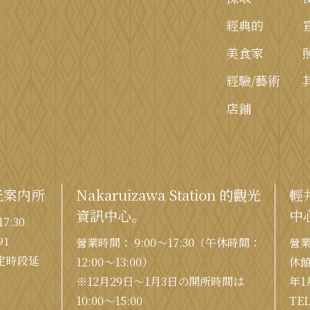
經典的
美食家
經驗/藝術
店鋪
光案内所
Nakaruizawa Station 的觀光
輕
資訊中心。
中
7:30
91
營業時間： 9:00〜17:30（午休時間：
營業
固定時段延
12:00〜13:00）
休館
※12月29日〜1月3日の開所時間は
年1
10:00〜15:00
TE