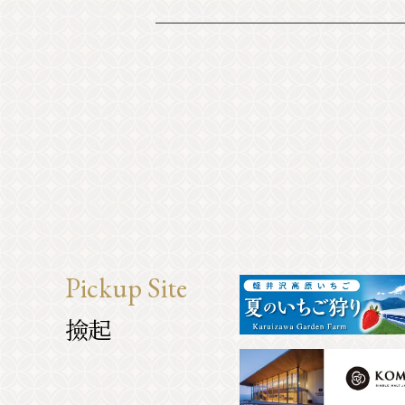
Pickup Site
撿起