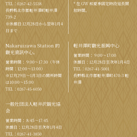
TEL：
0267-42-5538
* 在 GW 和夏季固定時段延長開
長野縣北作郡輕井澤町輕井澤
放時間。
739-2
※休館日:12月28日から翌年1月4
日まで
Nakaruizawa Station 的
輕井澤町觀光振興中心
觀光資訊中心。
營業時間： 9:00〜17:00
營業時間： 9:00〜17:30（午休
休館日：12月28日至次年1月4日
時間：12:00〜13:00）
TEL：
0267-41-5001
※12月29日〜1月3日の開所時間
長野縣北作郡輕井澤町470-3 輕
は10:00〜15:00
井澤
TEL：
0267-45-6050
一般社団法人軽井沢観光協
会
營業時間： 8:45～17:45
休館日：12月28日至次年1月4日
TEL：
0267-41-3850