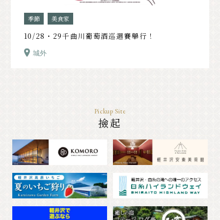
季節
美食家
10/28・29千曲川葡萄酒巡迴賽舉行！
城外
Pickup Site
撿起