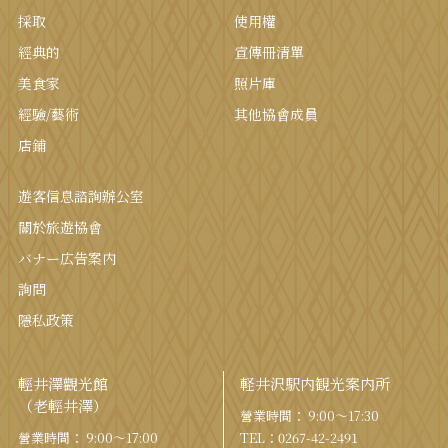
採取
使用權
經典的
宣傳冊清單
美食家
照片庫
經驗/藝術
其他協會成員
店鋪
遊客信息諮詢辦公室
關於旅遊協會
バナー広告案内
詢問
隱私政策
輕井澤觀光館
軽井沢駅内観光案内所
（老輕井澤）
營業時間： 9:00〜17:30
營業時間： 9:00〜17:00
TEL：
0267-42-2491