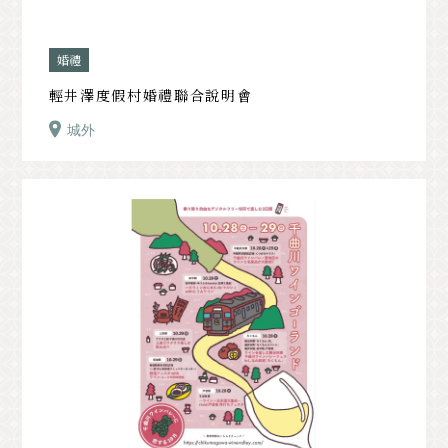
婚禮
輕井澤度假村婚禮聯合說明會
城外