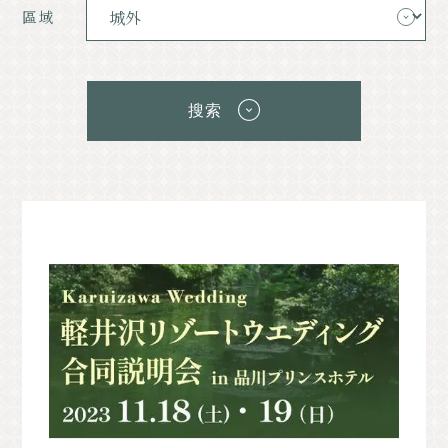
經典的
活動信息
區域
消息
使用權
宣傳冊清單
照片庫
搜索
其他協會成員
遊客信息諮詢辦公室
關於旅遊協會
バナー広告案内
詢問
隱私政策
PR