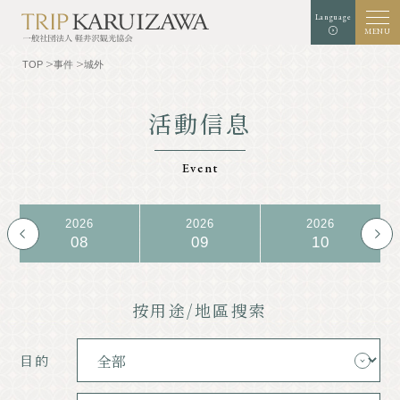
Language
MENU
TOP
事件
城外
活動信息
白色
黑色
藍色
背景顏色
擴張
標準
字體大小
的
的
的
Event
搜索
2026
2026
2026
08
09
10
TOP
美食家
認識輕井澤
經驗/藝術
按用途/地區搜索
自然
店鋪
目的
採取
示範課程