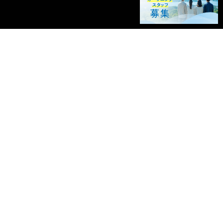
特集
井沢で1泊2
【モデルコ
スポンサーリンク
化を楽しむ
りで楽しみ
ス