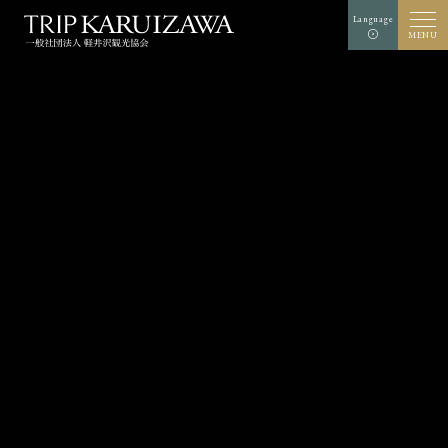
Language
MENU
文字
背景色
白
黒
青
拡大
標準
サイズ
検索
TOP
グルメ
軽井沢を知る
体験・アート
⾃然
ショップ
リゾート
モデルコース