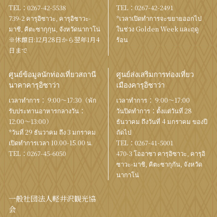
TEL：
0267-42-5538
TEL：
0267-42-2491
739-2 คารุอิซาวะ, คารุอิซาวะ-
*เวลาเปิดทำการจะขยายออกไป
มาชิ, คิตะซากุกุน, จังหวัดนากาโน่
ในช่วง Golden Week และฤดู
※休館日:12月28日から翌年1月4
ร้อน
日まで
ศูนย์ข้อมูลนักท่องเที่ยวสถานี
ศูนย์ส่งเสริมการท่องเที่ยว
นาคาคารุอิซาว่า
เมืองคารุอิซาว่า
เวลาทำการ： 9:00〜17:30（พัก
เวลาทำการ： 9:00〜17:00
รับประทานอาหารกลางวัน：
วันปิดทำการ：ตั้งแต่วันที่ 28
12:00〜13:00）
ธันวาคม ถึงวันที่ 4 มกราคม ของปี
*วันที่ 29 ธันวาคม ถึง 3 มกราคม
ถัดไป
เปิดทำการเวลา 10.00-15.00 น.
TEL：
0267-41-5001
TEL：
0267-45-6050
470-3 โออาซา คารุอิซาวะ, คารุอิ
ซาวะ-มาชิ, คิตะซากุกัน, จังหวัด
นากาโน่
一般社団法人軽井沢観光協
会