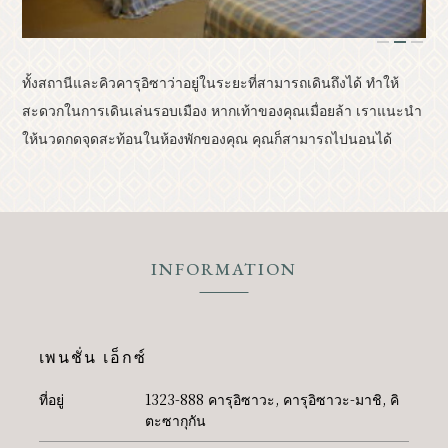
หลักสูตรแบบจำลอง
รีสอร์ท
1
2
3
ข้อมูลเหตุการณ์
คลาสสิค
ทั้งสถานีและคิวคารุอิซาว่าอยู่ในระยะที่สามารถเดินถึงได้ ทำให้
สะดวกในการเดินเล่นรอบเมือง หากเท้าของคุณเมื่อยล้า เราแนะนำ
ให้นวดกดจุดสะท้อนในห้องพักของคุณ คุณก็สามารถไปนอนได้
สังเกต
เข้าถึง
รายการโบรชัวร์
แกลเลอรี่ภาพ
สมาชิกสมาคมอื่นๆ
ศูนย์ข้อมูลการท่องเที่ยว
INFORMATION
เกี่ยวกับสมาคมการท่องเที่ยว
ข้อมูลการโฆษณาแบนเนอร์
สอบถามรายละเอียดเพิ่มเติม
เพนชั่น เอ็กซ์
นโยบายความเป็นส่วนตัว
ที่อยู่
1323-888 คารุอิซาวะ, คารุอิซาวะ-มาชิ, คิ
ตะซากุกัน