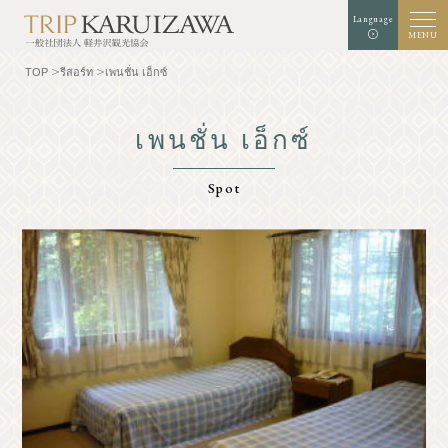
Language
MENU
TOP
รีสอร์ท
เพนชั่น เอ็กซ์
เพนชั่น เอ็กซ์
สีพื้นหลัง
สีขาว
สีดำ
สีฟ้า
Spot
การขยายตัว
มาตรฐาน
ขนาดตัวอักษร
ค้นหา
TOP
นักชิม
ทำความรู้จักกับคารุ
ประสบการณ์/ศิลปะ
อิซาว่า
ร้านค้า
ธรรมชาติ