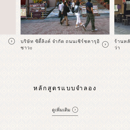
บริษัท ซิตี้ลิงค์ จำกัด ถนนเชิร์ชคารุอิ
ร้านหลักชิโมโตะ
ซาวะ
ว่า
หลักสูตรแบบจำลอง
ดูเพิ่มเติม