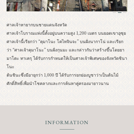
หลักสูตรแบบจำลอง
รีสอร์ท
1
2
3
ข้อมูลเหตุการณ์
คลาสสิค
ศาลเจ้าหายากบนชายแดนจังหวัด
ศาลเจ้าโบราณแห่งนี้ตั้งอยู่บนความสูง 1,200 เมตร บนยอดเขาอุซุย
ศาลเจ้านี้เรียกว่า “คุมาโนะ โคไทจินจะ” บนฝั่งนากาโน่ และเรียก
ว่า “ศาลเจ้าคุมาโนะ” บนฝั่งกุนมะ และกล่าวกันว่าสร้างขึ้นโดยยา
สังเกต
เข้าถึง
รายการโบรชัวร์
มาโตะ ทาเครุ ได้รับการกำหนดให้เป็นศาลเจ้าพิเศษของจังหวัดชินา
แกลเลอรี่ภาพ
สมาชิกสมาคมอื่นๆ
โนะ
ศูนย์ข้อมูลการท่องเที่ยว
ต้นชินะซึ่งมีอายุกว่า 1,000 ปี ได้รับการยกย่องบูชาว่าเป็นต้นไม้
เกี่ยวกับสมาคมการท่องเที่ยว
ศักดิ์สิทธิ์เพื่อนำโชคลาภและการค้นหาคู่ครองมายาวนาน
ข้อมูลการโฆษณาแบนเนอร์
สอบถามรายละเอียดเพิ่มเติม
นโยบายความเป็นส่วนตัว
INFORMATION