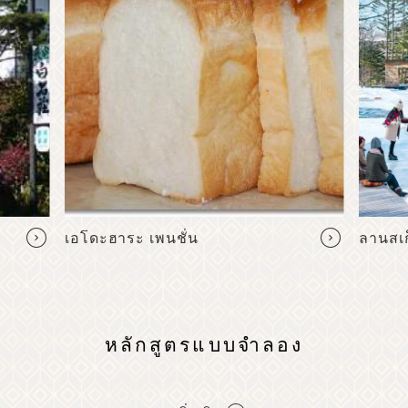
เอโดะฮาระ เพนชั่น
ลานสเก
หลักสูตรแบบจำลอง