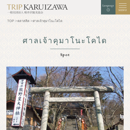
Language
MENU
TOP
คลาสสิค
ศาลเจ้าคุมาโนะโคได
ศาลเจ้าคุมาโนะโคได
สีพื้นหลัง
สีขาว
สีดำ
สีฟ้า
Spot
การขยายตัว
มาตรฐาน
ขนาดตัวอักษร
ค้นหา
TOP
นักชิม
ทำความรู้จักกับคารุ
ประสบการณ์/ศิลปะ
อิซาว่า
ร้านค้า
ธรรมชาติ