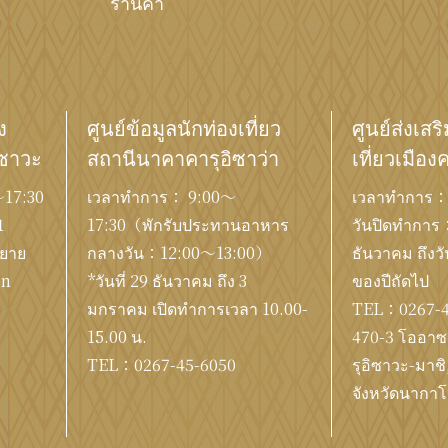
ร้านค้า
ง
ศูนย์ข้อมูลนักท่องเที่ยว
ศูนย์ส่งเสร
ิซาวะ
สถานีนาคาคารุอิซาว่า
เที่ยวเมือง
17:30
เวลาทำการ： 9:00〜
เวลาทำการ：
1
17:30（พักรับประทานอาหาร
วันปิดทำการ：ต
ขยาย
กลางวัน：12:00〜13:00）
ธันวาคม ถึงวั
en
*วันที่ 29 ธันวาคม ถึง 3
ของปีถัดไป
มกราคม เปิดทำการเวลา 10.00-
TEL：
0267-
15.00 น.
470-3 โออาซา
TEL：
0267-45-6050
รุอิซาวะ-มาชิ
จังหวัดนากาโ