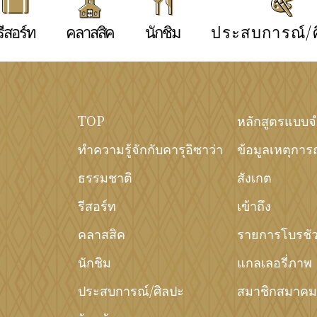
รีสอร์ท
คลาสสิค
นักชิม
ประสบการณ์/
TOP
หลักสูตรแบบ
ทำความรู้จักกับคารุอิซาว่า
ข้อมูลเหตุการ
ธรรมชาติ
สังเกต
รีสอร์ท
เข้าถึง
คลาสสิค
รายการโบรชัว
นักชิม
แกลเลอรี่ภาพ
ประสบการณ์/ศิลปะ
สมาชิกสมาคมอ