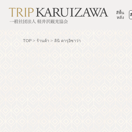
สีพื้น
ส
หลัง
TOP
ร้านค้า
ลินิ คารุอิซาว่า