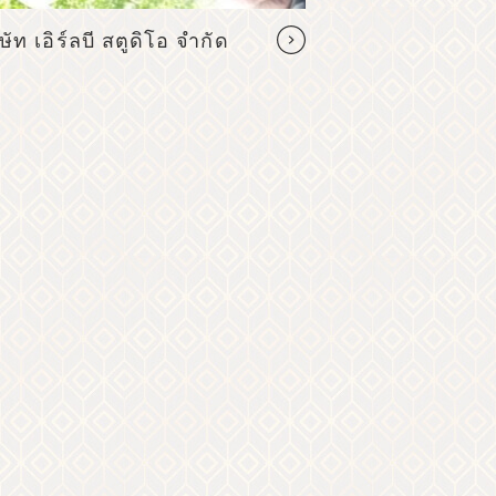
ษัท เอิร์ลบี สตูดิโอ จำกัด
มิโนรุ ภาพถ่า