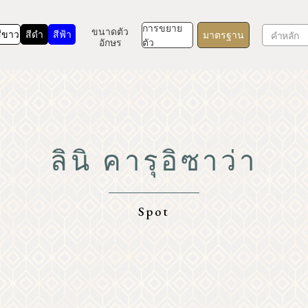
การขยาย
ขนาดตัว
ีขาว
สีดำ
สีฟ้า
มาตรฐาน
อักษร
ตัว
ลินิ คารุอิซาว่า
TOP
ทำความรู้จักกับคารุอิซาว่า
Spot
ธรรมชาติ
รีสอร์ท