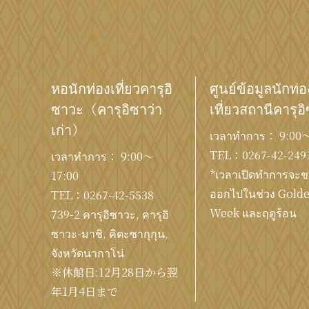
หอนักท่องเที่ยวคารุอิ
ศูนย์ข้อมูลนักท่อ
ซาวะ
（คารุอิซาว่า
เที่ยวสถานีคารุอ
เก่า）
เวลาทำการ： 9:00〜
TEL：
0267-42-249
เวลาทำการ： 9:00〜
*เวลาเปิดทำการจะ
17:00
ออกไปในช่วง Gold
TEL：
0267-42-5538
Week และฤดูร้อน
739-2 คารุอิซาวะ, คารุอิ
ซาวะ-มาชิ, คิตะซากุกุน,
จังหวัดนากาโน่
※休館日:12月28日から翌
年1月4日まで