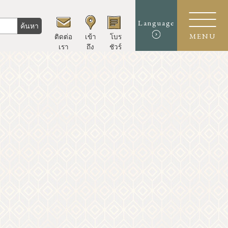
Language
ค้นหา
ติดต่อ
เข้า
โบร
MENU
เรา
ถึง
ชัวร์
นักชิม
ประสบการณ์/ศิลปะ
ร้านค้า
หลักสูตรแบบจำลอง