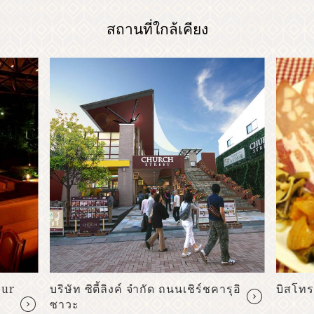
สถานที่ใกล้เคียง
our
บริษัท ซิตี้ลิงค์ จำกัด ถนนเชิร์ชคารุอิ
บิสโท
ซาวะ