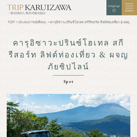
Language
MENU
TOP
ประสบการณ์/ศิลปะ
คารุอิซาวะปรินซ์โฮเทล สกีรีสอร์ท ลิฟต์ท่องเที่ยว & ผจญภัยซ
คารุอิซาวะปรินซ์โฮเทล สกี
รีสอร์ท ลิฟต์ท่องเที่ยว & ผจญ
สีพื้นหลัง
สีขาว
สีดำ
สีฟ้า
ภัยซิปไลน์
การขยายตัว
มาตรฐาน
ขนาดตัวอักษร
Spot
ค้นหา
TOP
นักชิม
ทำความรู้จักกับคารุ
ประสบการณ์/ศิลปะ
อิซาว่า
ร้านค้า
ธรรมชาติ