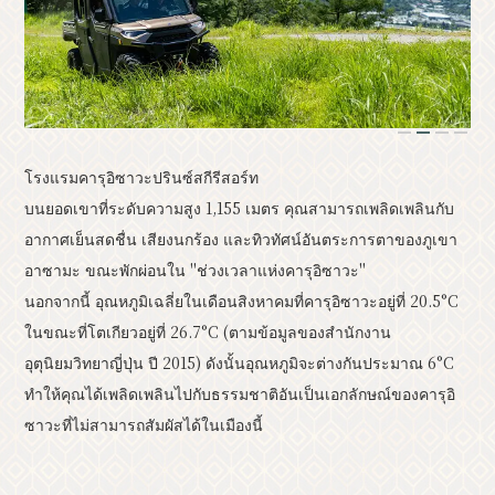
หลักสูตรแบบจำลอง
รีสอร์ท
ข้อมูลเหตุการณ์
คลาสสิค
1
2
3
4
โรงแรมคารุอิซาวะปรินซ์สกีรีสอร์ท
สังเกต
เข้าถึง
รายการโบรชัวร์
บนยอดเขาที่ระดับความสูง 1,155 เมตร คุณสามารถเพลิดเพลินกับ
แกลเลอรี่ภาพ
สมาชิกสมาคมอื่นๆ
อากาศเย็นสดชื่น เสียงนกร้อง และทิวทัศน์อันตระการตาของภูเขา
ศูนย์ข้อมูลการท่องเที่ยว
อาซามะ ขณะพักผ่อนใน "ช่วงเวลาแห่งคารุอิซาวะ"
นอกจากนี้ อุณหภูมิเฉลี่ยในเดือนสิงหาคมที่คารุอิซาวะอยู่ที่ 20.5°C
เกี่ยวกับสมาคมการท่องเที่ยว
ในขณะที่โตเกียวอยู่ที่ 26.7°C (ตามข้อมูลของสำนักงาน
ข้อมูลการโฆษณาแบนเนอร์
อุตุนิยมวิทยาญี่ปุ่น ปี 2015) ดังนั้นอุณหภูมิจะต่างกันประมาณ 6°C
สอบถามรายละเอียดเพิ่มเติม
ทำให้คุณได้เพลิดเพลินไปกับธรรมชาติอันเป็นเอกลักษณ์ของคารุอิ
นโยบายความเป็นส่วนตัว
ซาวะที่ไม่สามารถสัมผัสได้ในเมืองนี้