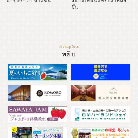
คารุอิซาว่า ทาลีซิน
สนามเทนนิสพระอาทิตย์
หลักสูตรแบบจำลอง
ขึ้น
รีสอร์ท
ข้อมูลเหตุการณ์
คลาสสิค
Pickup Site
สังเกต
เข้าถึง
รายการโบรชัวร์
หยิบ
แกลเลอรี่ภาพ
สมาชิกสมาคมอื่นๆ
ศูนย์ข้อมูลการท่องเที่ยว
เกี่ยวกับสมาคมการท่องเที่ยว
ข้อมูลการโฆษณาแบนเนอร์
สอบถามรายละเอียดเพิ่มเติม
นโยบายความเป็นส่วนตัว