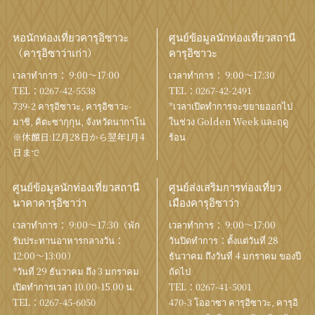
หอนักท่องเที่ยวคารุอิซาวะ
ศูนย์ข้อมูลนักท่องเที่ยวสถานี
（คารุอิซาว่าเก่า）
คารุอิซาวะ
เวลาทำการ： 9:00〜17:00
เวลาทำการ： 9:00〜17:30
TEL：
0267-42-5538
TEL：
0267-42-2491
739-2 คารุอิซาวะ, คารุอิซาวะ-
*เวลาเปิดทำการจะขยายออกไป
มาชิ, คิตะซากุกุน, จังหวัดนากาโน่
ในช่วง Golden Week และฤดู
※休館日:12月28日から翌年1月4
ร้อน
日まで
ศูนย์ข้อมูลนักท่องเที่ยวสถานี
ศูนย์ส่งเสริมการท่องเที่ยว
นาคาคารุอิซาว่า
เมืองคารุอิซาว่า
เวลาทำการ： 9:00〜17:30（พัก
เวลาทำการ： 9:00〜17:00
รับประทานอาหารกลางวัน：
วันปิดทำการ：ตั้งแต่วันที่ 28
12:00〜13:00）
ธันวาคม ถึงวันที่ 4 มกราคม ของปี
*วันที่ 29 ธันวาคม ถึง 3 มกราคม
ถัดไป
เปิดทำการเวลา 10.00-15.00 น.
TEL：
0267-41-5001
TEL：
0267-45-6050
470-3 โออาซา คารุอิซาวะ, คารุอิ