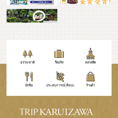
PR
ธรรมชาติ
รีสอร์ท
คลาสสิค
นักชิม
ประสบการณ์/ศิลปะ
ร้านค้า