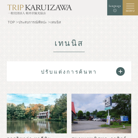
Language
MENU
TOP
ประสบการณ์/ศิลปะ
เทนนิส
เทนนิส
สีพื้นหลัง
สีขาว
สีดำ
สีฟ้า
การขยายตัว
มาตรฐาน
ขนาดตัวอักษร
ปรับแต่งการค้นหา
ค้นหา
TOP
นักชิม
ทำความรู้จักกับคารุ
ประสบการณ์/ศิลปะ
อิซาว่า
ร้านค้า
ธรรมชาติ