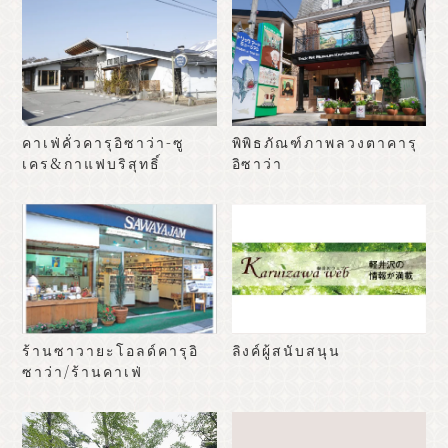
คาเฟ่คั่วคารุอิซาว่า-ซู
พิพิธภัณฑ์ภาพลวงตาคารุ
เคร&กาแฟบริสุทธิ์
อิซาว่า
ร้านซาวายะโอลด์คารุอิ
ลิงค์ผู้สนับสนุน
ซาว่า/ร้านคาเฟ่