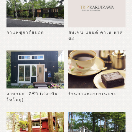
กาแฟชูการ์สปอต
คิทเช่น แอนด์ คาเฟ่ พาส
ทิส
อาซามะ- อิซึกิ (สถาบัน
ร้านกาแฟอากาเนะยะ
โทโมยุ)