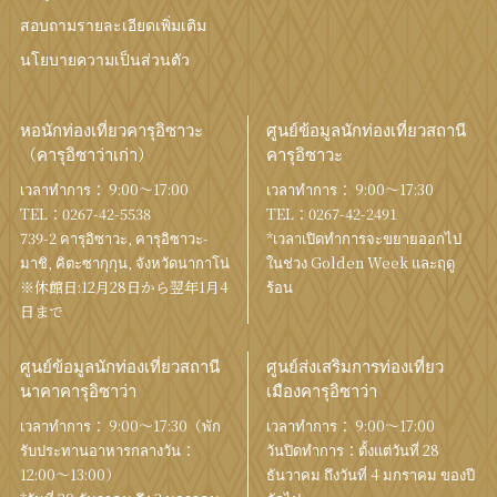
สอบถามรายละเอียดเพิ่มเติม
นโยบายความเป็นส่วนตัว
หอนักท่องเที่ยวคารุอิซาวะ
ศูนย์ข้อมูลนักท่องเที่ยวสถานี
（คารุอิซาว่าเก่า）
คารุอิซาวะ
เวลาทำการ： 9:00〜17:00
เวลาทำการ： 9:00〜17:30
TEL：
0267-42-5538
TEL：
0267-42-2491
739-2 คารุอิซาวะ, คารุอิซาวะ-
*เวลาเปิดทำการจะขยายออกไป
มาชิ, คิตะซากุกุน, จังหวัดนากาโน่
ในช่วง Golden Week และฤดู
※休館日:12月28日から翌年1月4
ร้อน
日まで
ศูนย์ข้อมูลนักท่องเที่ยวสถานี
ศูนย์ส่งเสริมการท่องเที่ยว
นาคาคารุอิซาว่า
เมืองคารุอิซาว่า
เวลาทำการ： 9:00〜17:30（พัก
เวลาทำการ： 9:00〜17:00
รับประทานอาหารกลางวัน：
วันปิดทำการ：ตั้งแต่วันที่ 28
12:00〜13:00）
ธันวาคม ถึงวันที่ 4 มกราคม ของปี