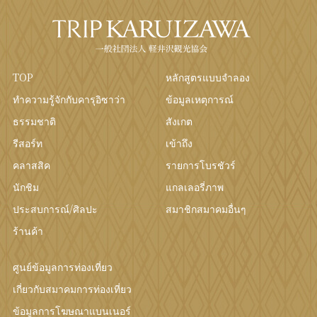
TOP
หลักสูตรแบบจำลอง
ทำความรู้จักกับคารุอิซาว่า
ข้อมูลเหตุการณ์
ธรรมชาติ
สังเกต
รีสอร์ท
เข้าถึง
คลาสสิค
รายการโบรชัวร์
นักชิม
แกลเลอรี่ภาพ
ประสบการณ์/ศิลปะ
สมาชิกสมาคมอื่นๆ
ร้านค้า
ศูนย์ข้อมูลการท่องเที่ยว
เกี่ยวกับสมาคมการท่องเที่ยว
ข้อมูลการโฆษณาแบนเนอร์