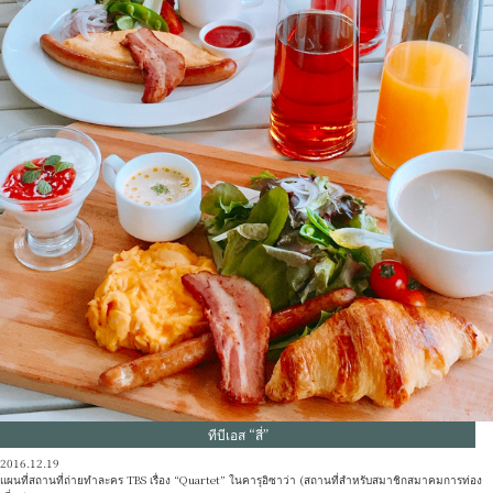
ทีบีเอส “สี่”
2016.12.19
แผนที่สถานที่ถ่ายทำละคร TBS เรื่อง “Quartet” ในคารุอิซาว่า (สถานที่สำหรับสมาชิกสมาคมการท่อง