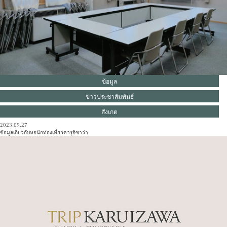
หลักสูตรแบบจำลอง
รีสอร์ท
ข้อมูลเหตุการณ์
คลาสสิค
ข้อมูล
สังเกต
เข้าถึง
รายการโบรชัวร์
ข่าวประชาสัมพันธ์
แกลเลอรี่ภาพ
สมาชิกสมาคมอื่นๆ
สังเกต
ศูนย์ข้อมูลการท่องเที่ยว
2023.09.27
ข้อมูลเกี่ยวกับหอนักท่องเที่ยวคารุอิซาว่า
เกี่ยวกับสมาคมการท่องเที่ยว
ข้อมูลการโฆษณาแบนเนอร์
สอบถามรายละเอียดเพิ่มเติม
นโยบายความเป็นส่วนตัว