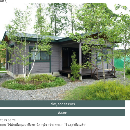
เที่ยว)
ข้อมูลการจราจร
สังเกต
2015.06.29
กรุณาใช้มันเมื่อคุณมาถึงสถานีคารุอิซาว่า! สะดวก “ชินชูส่งมือเปล่า”