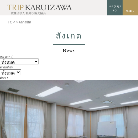
Language
MENU
TOP
คลาสสิค
สังเกต
News
สีพื้นหลัง
สีขาว
สีดำ
สีฟ้า
หมวดหมู่
การขยายตัว
มาตรฐาน
ขนาดตัวอักษร
ตามเดือน
ค้นหา
ค้นหา
TOP
นักชิม
ทำความรู้จักกับคารุ
ประสบการณ์/ศิลปะ
อิซาว่า
ร้านค้า
ธรรมชาติ