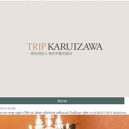
สังเกต
2019.02.06
จากมาตรฐานสู่การใช้งาน! เส้นทางปั่นจักรยานที่แนะนำในเมืองคารุอิซาวะ/KARUIZAWA RideTown