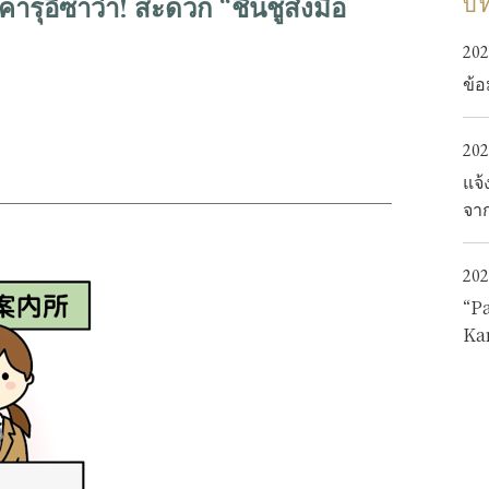
คารุอิซาว่า! สะดวก “ชินชูส่งมือ
บท
คลาสสิค
202
ข้อ
สังเกต
เข้าถึง
รายการโบรชัว
202
แจ้
สมาชิกสมาคมอื่นๆ
ศูนย์ข้อมูลการท่อ
จาก
เกี่ยวกับสมาคมการท่องเที่ยว
ข้อมูล
202
สอบถามรายละเอียดเพิ่มเติม
นโยบาย
“P
Ka