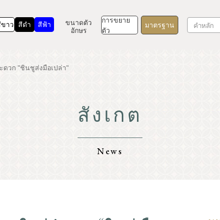
การขยาย
ขนาดตัว
ีขาว
สีดำ
สีฟ้า
มาตรฐาน
อักษร
ตัว
ะดวก "ชินชูส่งมือเปล่า"
สังเกต
TOP
ทำความรู้จักกับคารุอิซาว่า
News
ธรรมชาติ
รีสอร์ท