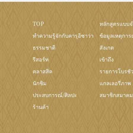
TOP
หลักสูตรแบบ
ทำความรู้จักกับคารุอิซาว่า
ข้อมูลเหตุการ
ธรรมชาติ
สังเกต
รีสอร์ท
เข้าถึง
คลาสสิค
รายการโบรชัว
นักชิม
แกลเลอรี่ภาพ
ประสบการณ์/ศิลปะ
สมาชิกสมาคมอ
ร้านค้า