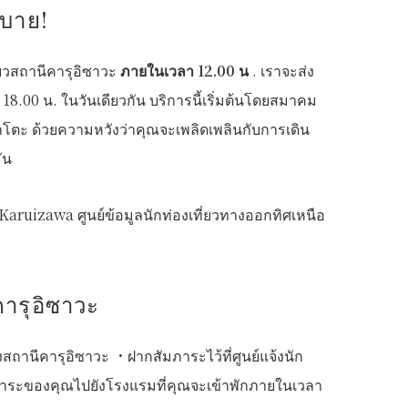
สบาย!
่ยวสถานีคารุอิซาวะ
ภายในเวลา 12.00 น
. เราจะส่ง
8.00 น. ในวันเดียวกัน บริการนี้เริ่มต้นโดยสมาคม
มาโตะ ด้วยความหวังว่าคุณจะเพลิดเพลินกับการเดิน
ัน
ี Karuizawa ศูนย์ข้อมูลนักท่องเที่ยวทางออกทิศเหนือ
คารุอิซาวะ
ของสถานีคารุอิซาวะ ・ฝากสัมภาระไว้ที่ศูนย์แจ้งนัก
ัมภาระของคุณไปยังโรงแรมที่คุณจะเข้าพักภายในเวลา