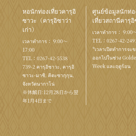
หอนักท่องเที่ยวคารุอิ
ศูนย์ข้อมูลนักท่อ
ซาวะ
（คารุอิซาว่า
เที่ยวสถานีคารุอ
เก่า）
เวลาทำการ： 9:00〜
TEL：
0267-42-249
เวลาทำการ： 9:00〜
*เวลาเปิดทำการจะ
17:00
ออกไปในช่วง Gold
TEL：
0267-42-5538
Week และฤดูร้อน
739-2 คารุอิซาวะ, คารุอิ
ซาวะ-มาชิ, คิตะซากุกุน,
จังหวัดนากาโน่
※休館日:12月28日から翌
年1月4日まで