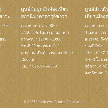
ง
ศูนย์ข้อมูลนักท่องเที่ยว
ศูนย์ส่งเสร
ิซาวะ
สถานีนาคาคารุอิซาว่า
เที่ยวเมือง
17:30
เวลาทำการ： 9:00〜
เวลาทำการ：
1
17:30（พักรับประทานอาหาร
วันปิดทำการ：ต
ขยาย
กลางวัน：12:00〜13:00）
ธันวาคม ถึงวั
en
*วันที่ 29 ธันวาคม ถึง 3
ของปีถัดไป
มกราคม เปิดทำการเวลา 10.00-
TEL：
0267-
15.00 น.
470-3 โออาซา
TEL：
0267-45-6050
รุอิซาวะ-มาชิ
จังหวัดนากาโ
© 2023 Karuizawa Tourist Association