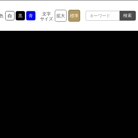
文字
検索
色
白
黒
青
拡大
標準
サイズ
TOP
グルメ
軽井沢を知る
体験・ア
⾃然
ショップ
リゾート
モデルコ