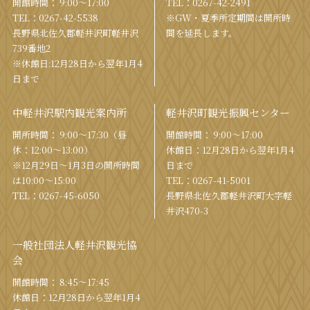
開館時間： 9:00〜17:00
TEL：
0267-42-2491
TEL：
0267-42-5538
※GW・夏季所定期間は開所時
⻑野県北佐久郡軽井沢町軽井沢
間を
延⻑します。
739番地2
※休館日:12月28日から翌年1月4
日まで
中軽井沢駅内観光案内所
軽井沢町観光振興センター
開所時間： 9:00〜17:30（昼
開館時間： 9:00〜17:00
休：12:00〜13:00）
休館⽇：12⽉28⽇から翌年1⽉4
※12月29日〜1月3日の開所時間
⽇まで
は10:00〜15:00
TEL：
0267-41-5001
TEL：
0267-45-6050
⻑野県北佐久郡軽井沢町⼤字軽
井沢470-3
一般社団法人軽井沢観光協
会
開館時間： 8:45～17:45
休館⽇：12⽉28⽇から翌年1⽉4