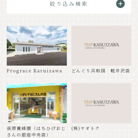
絞り込み検索
クラシック
イベント情報
お知らせ
アクセス
パンフレット⼀覧
フォトギャラリー
その他の協会員
観光案内所
観光協会について
会議室利⽤希望お申し込み
Prograce Karuizawa
どんぐり共和国 軽井沢店
軽井沢観光会館利⽤お申し込み
バナー広告案内
お問い合わせ
プライバシーポリシー
荻原養蜂園（はちひげおじ
(株)ヤオトク
PR
さんの銀座中央店）