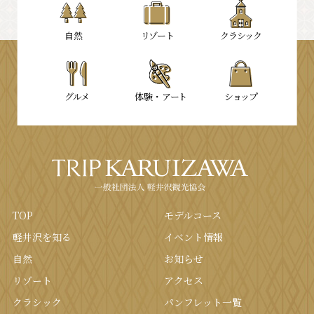
⾃然
リゾート
クラシック
グルメ
体験・
アート
ショップ
TOP
モデルコース
軽井沢を知る
イベント情報
⾃然
お知らせ
リゾート
アクセス
クラシック
パンフレット⼀覧