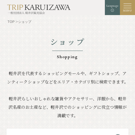
Language
MENU
TOP
ショップ
ショップ
文字
背景色
白
黒
青
拡大
標準
サイズ
Shopping
検索
軽井沢を代表するショッピングモールや、ギフトショップ、ア
ンティークショップなどを
エリア・カテゴリ別に検索できます。
TOP
グルメ
軽井沢を知る
体験・アート
軽井沢らしいおしゃれな雑貨やアクセサリー、洋服から、軽井
沢名産のお土産など、
軽井沢でのショッピングに役立つ情報が
⾃然
ショップ
満載です。
リゾート
モデルコース