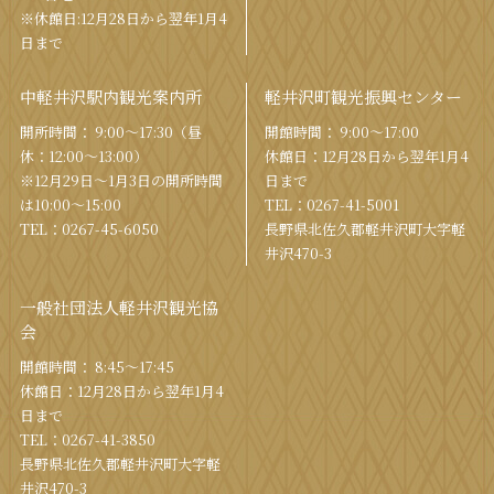
※休館日:12月28日から翌年1月4
日まで
中軽井沢駅内観光案内所
軽井沢町観光振興センター
開所時間： 9:00〜17:30（昼
開館時間： 9:00〜17:00
休：12:00〜13:00）
休館⽇：12⽉28⽇から翌年1⽉4
※12月29日〜1月3日の開所時間
⽇まで
は10:00〜15:00
TEL：
0267-41-5001
TEL：
0267-45-6050
⻑野県北佐久郡軽井沢町⼤字軽
井沢470-3
一般社団法人軽井沢観光協
会
開館時間： 8:45～17:45
休館⽇：12⽉28⽇から翌年1⽉4
⽇まで
TEL：
0267-41-3850
⻑野県北佐久郡軽井沢町⼤字軽
井沢470-3