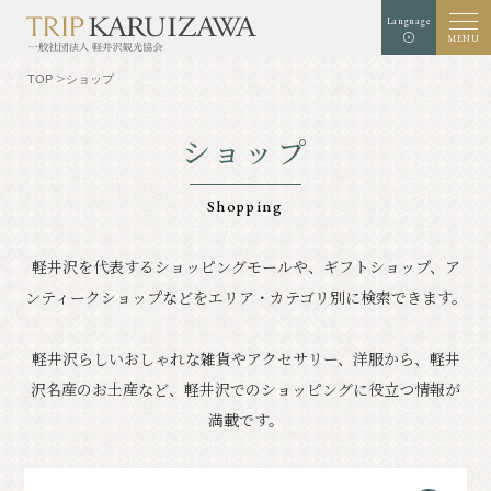
Language
MENU
TOP
ショップ
ショップ
文字
背景色
白
黒
青
拡大
標準
サイズ
Shopping
検索
軽井沢を代表するショッピングモールや、ギフトショップ、ア
ンティークショップなどを
エリア・カテゴリ別に検索できます。
TOP
グルメ
軽井沢を知る
体験・アート
軽井沢らしいおしゃれな雑貨やアクセサリー、洋服から、軽井
沢名産のお土産など、
軽井沢でのショッピングに役立つ情報が
⾃然
ショップ
満載です。
リゾート
モデルコース