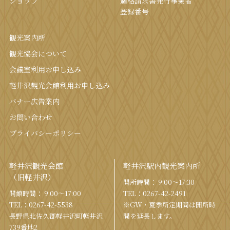
ショップ
適格請求書発行事業者
登録番号
観光案内所
観光協会について
会議室利⽤お申し込み
軽井沢観光会館利⽤お申し込み
バナー広告案内
お問い合わせ
プライバシーポリシー
軽井沢観光会館
軽井沢駅内観光案内所
（旧軽井沢）
開所時間： 9:00〜17:30
開館時間： 9:00〜17:00
TEL：
0267-42-2491
TEL：
0267-42-5538
※GW・夏季所定期間は開所時
⻑野県北佐久郡軽井沢町軽井沢
間を
延⻑します。
739番地2