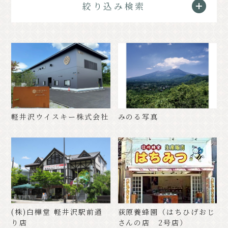
絞り込み検索
クラシック
イベント情報
お知らせ
アクセス
パンフレット⼀覧
フォトギャラリー
その他の協会員
観光案内所
観光協会について
会議室利⽤希望お申し込み
軽井沢ウイスキー株式会社
みのる写真
軽井沢観光会館利⽤お申し込み
バナー広告案内
お問い合わせ
プライバシーポリシー
(株)白樺堂 軽井沢駅前通
荻原養蜂園（はちひげおじ
PR
り店
さんの店 2号店）