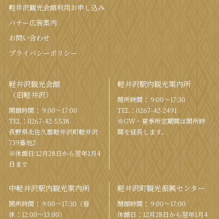
軽井沢観光会館利⽤お申し込み
バナー広告案内
お問い合わせ
プライバシーポリシー
軽井沢観光会館
軽井沢駅内観光案内所
（旧軽井沢）
開所時間： 9:00〜17:30
開館時間： 9:00〜17:00
TEL：
0267-42-2491
TEL：
0267-42-5538
※GW・夏季所定期間は開所時
⻑野県北佐久郡軽井沢町軽井沢
間を
延⻑します。
739番地2
※休館日:12月28日から翌年1月4
日まで
中軽井沢駅内観光案内所
軽井沢町観光振興センター
開所時間： 9:00〜17:30（昼
開館時間： 9:00〜17:00
休：12:00〜13:00）
休館⽇：12⽉28⽇から翌年1⽉4