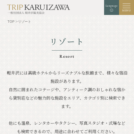
Language
MENU
TOP
リゾート
リゾート
文字
背景色
白
黒
青
拡大
標準
サイズ
Resort
検索
軽井沢には高級ホテルからリーズナブルな旅館まで、様々な宿泊
施設があります。
TOP
グルメ
自然に囲まれたコテージや、アンティーク調のおしゃれな宿か
軽井沢を知る
体験・アート
ら貸別荘などの魅力的な施設を
エリア、カテゴリ別に検索でき
ます。
⾃然
ショップ
他にも温泉、レンタカーやタクシー、写真スタジオ・式場など
リゾート
モデルコース
も検索できるので、用途に合わせてご利用ください。