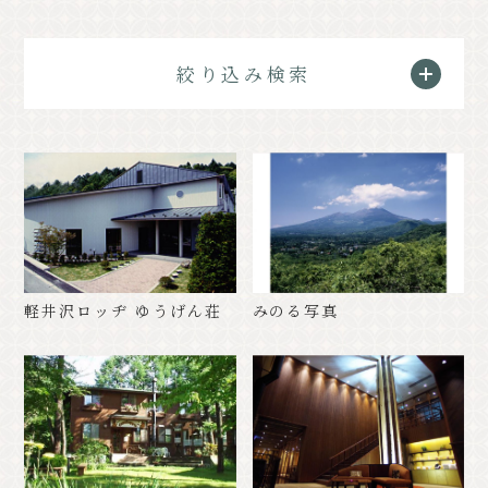
クラシック
イベント情報
絞り込み検索
お知らせ
アクセス
パンフレット⼀覧
フォトギャラリー
その他の協会員
観光案内所
観光協会について
会議室利⽤希望お申し込み
軽井沢観光会館利⽤お申し込み
バナー広告案内
お問い合わせ
軽井沢ロッヂ ゆうげん荘
みのる写真
プライバシーポリシー
PR