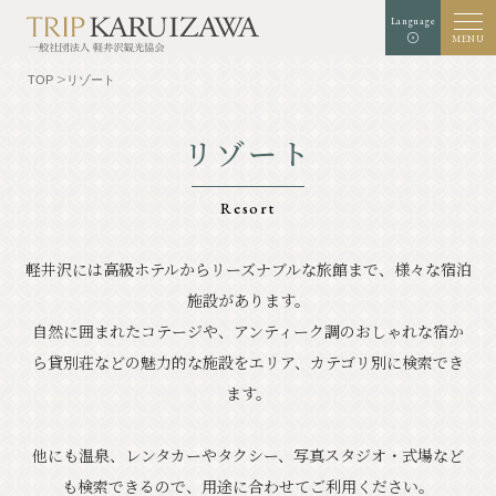
Language
MENU
TOP
リゾート
リゾート
文字
背景色
白
黒
青
拡大
標準
サイズ
Resort
検索
軽井沢には高級ホテルからリーズナブルな旅館まで、様々な宿泊
施設があります。
TOP
グルメ
自然に囲まれたコテージや、アンティーク調のおしゃれな宿か
軽井沢を知る
体験・アート
ら貸別荘などの魅力的な施設を
エリア、カテゴリ別に検索でき
ます。
⾃然
ショップ
他にも温泉、レンタカーやタクシー、写真スタジオ・式場など
リゾート
モデルコース
も検索できるので、用途に合わせてご利用ください。