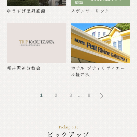
ゆうすげ温泉旅館
スポンサーリンク
軽井沢追分教会
ホテル プティリヴィエー
ル軽井沢
1
2
3
...
9
Pickup Site
ピックアップ