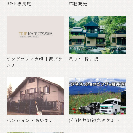
B&B漂鳥庵
草軽観光
サングラフィカ軽井沢ブラ
星のや 軽井沢
ンチ
ペンション・あいあい
(有)軽井沢観光タクシー