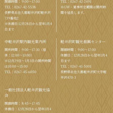
開館時間： 9:00〜17:00
TEL：
0267-42-2491
TEL：
0267-42-5538
※GW・夏季所定期間は開所時
⻑野県北佐久郡軽井沢町軽井沢
間を
延⻑します。
739番地2
※休館日:12月28日から翌年1月4
日まで
中軽井沢駅内観光案内所
軽井沢町観光振興センター
開所時間： 9:00〜17:30（昼
開館時間： 9:00〜17:00
休：12:00〜13:00）
休館⽇：12⽉28⽇から翌年1⽉4
※12月29日〜1月3日の開所時間
⽇まで
は10:00〜15:00
TEL：
0267-41-5001
TEL：
0267-45-6050
⻑野県北佐久郡軽井沢町⼤字軽
井沢470-3
一般社団法人軽井沢観光協
会
開館時間： 8:45～17:45
休館⽇：12⽉28⽇から翌年1⽉4