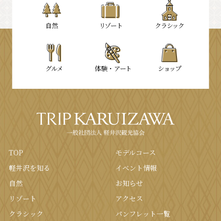
⾃然
リゾート
クラシック
グルメ
体験・
アート
ショップ
TOP
モデルコース
軽井沢を知る
イベント情報
⾃然
お知らせ
リゾート
アクセス
クラシック
パンフレット⼀覧