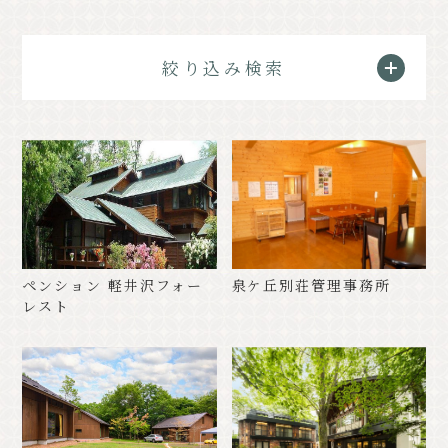
クラシック
イベント情報
絞り込み検索
お知らせ
アクセス
パンフレット⼀覧
フォトギャラリー
その他の協会員
観光案内所
観光協会について
会議室利⽤希望お申し込み
軽井沢観光会館利⽤お申し込み
バナー広告案内
お問い合わせ
ペンション 軽井沢フォー
泉ケ丘別荘管理事務所
レスト
プライバシーポリシー
PR