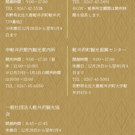
開館時間： 9:00〜17:00
TEL：
0267-42-2491
TEL：
0267-42-5538
※GW・夏季所定期間は開所時
⻑野県北佐久郡軽井沢町軽井沢
間を
延⻑します。
739番地2
※休館日:12月28日から翌年1月4
日まで
中軽井沢駅内観光案内所
軽井沢町観光振興センター
開所時間： 9:00〜17:30（昼
開館時間： 9:00〜17:00
休：12:00〜13:00）
休館⽇：12⽉28⽇から翌年1⽉4
※12月29日〜1月3日の開所時間
⽇まで
は10:00〜15:00
TEL：
0267-41-5001
TEL：
0267-45-6050
⻑野県北佐久郡軽井沢町⼤字軽
井沢470-3
一般社団法人軽井沢観光協
会
開館時間： 8:45～17:45
休館⽇：12⽉28⽇から翌年1⽉4