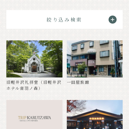
クラシック
イベント情報
絞り込み検索
お知らせ
アクセス
パンフレット⼀覧
フォトギャラリー
その他の協会員
観光案内所
観光協会について
会議室利⽤希望お申し込み
軽井沢観光会館利⽤お申し込み
バナー広告案内
お問い合わせ
旧軽井沢礼拝堂（旧軽井沢
一田屋旅館
ホテル音羽ノ森）
プライバシーポリシー
PR