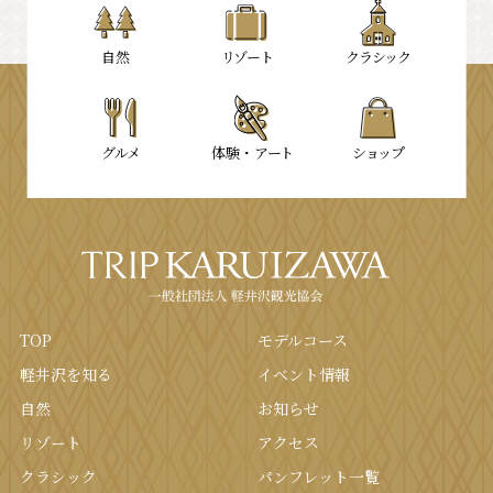
⾃然
リゾート
クラシック
グルメ
体験・
アート
ショップ
TOP
モデルコース
軽井沢を知る
イベント情報
⾃然
お知らせ
リゾート
アクセス
クラシック
パンフレット⼀覧