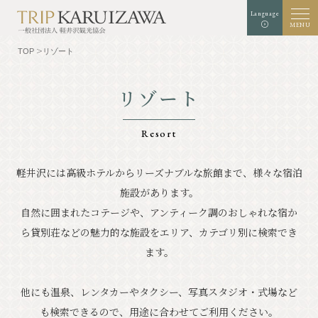
Language
MENU
TOP
リゾート
リゾート
文字
背景色
白
黒
青
拡大
標準
サイズ
Resort
検索
軽井沢には高級ホテルからリーズナブルな旅館まで、様々な宿泊
施設があります。
TOP
グルメ
自然に囲まれたコテージや、アンティーク調のおしゃれな宿か
軽井沢を知る
体験・アート
ら貸別荘などの魅力的な施設を
エリア、カテゴリ別に検索でき
ます。
⾃然
ショップ
他にも温泉、レンタカーやタクシー、写真スタジオ・式場など
リゾート
モデルコース
も検索できるので、用途に合わせてご利用ください。