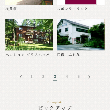
浅見荘
スポンサーリンク
ペンション グラスホッパ
民宿 ふじ㐂
ー
1
2
3
4
5
Pickup Site
ピックアップ