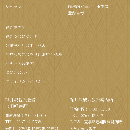
ショップ
適格請求書発行事業者
登録番号
観光案内所
観光協会について
会議室利⽤お申し込み
軽井沢観光会館利⽤お申し込み
バナー広告案内
お問い合わせ
プライバシーポリシー
軽井沢観光会館
軽井沢駅内観光案内所
（旧軽井沢）
開所時間： 9:00〜17:30
開館時間： 9:00〜17:00
TEL：
0267-42-2491
TEL：
0267-42-5538
※GW・夏季所定期間は開所時
⻑野県北佐久郡軽井沢町軽井沢
間を
延⻑します。