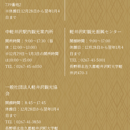
739番地2
※休館日:12月28日から翌年1月4
日まで
中軽井沢駅内観光案内所
軽井沢町観光振興センター
開所時間： 9:00〜17:30（昼
開館時間： 9:00〜17:00
休：12:00〜13:00）
休館⽇：12⽉28⽇から翌年1⽉4
※12月29日〜1月3日の開所時間
⽇まで
は10:00〜15:00
TEL：
0267-41-5001
TEL：
0267-45-6050
⻑野県北佐久郡軽井沢町⼤字軽
井沢470-3
一般社団法人軽井沢観光協
会
開館時間： 8:45～17:45
休館⽇：12⽉28⽇から翌年1⽉4
⽇まで
TEL：
0267-41-3850
⻑野県北佐久郡軽井沢町⼤字軽