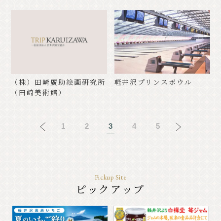
（株）田崎廣助絵画研究所
軽井沢プリンスボウル
（田崎美術館）
1
2
3
4
5
Pickup Site
ピックアップ