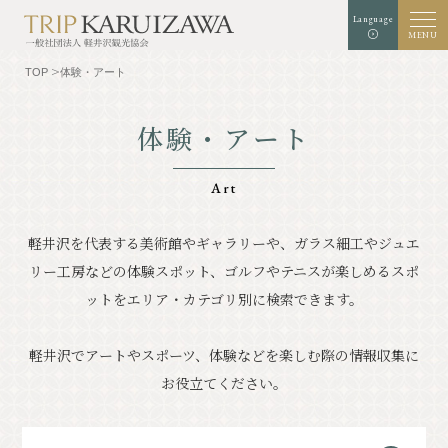
Language
MENU
TOP
体験・アート
体験・アート
文字
背景色
白
黒
青
拡大
標準
サイズ
Art
検索
軽井沢を代表する美術館やギャラリーや、ガラス細工やジュエ
リー工房などの体験スポット、
ゴルフやテニスが楽しめるスポ
TOP
グルメ
ットをエリア・カテゴリ別に検索できます。
軽井沢を知る
体験・アート
軽井沢でアートやスポーツ、体験などを楽しむ際の情報収集に
⾃然
ショップ
お役立てください。
リゾート
モデルコース