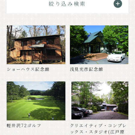
絞り込み検索
クラシック
イベント情報
お知らせ
アクセス
パンフレット⼀覧
フォトギャラリー
その他の協会員
観光案内所
観光協会について
会議室利⽤希望お申し込み
ショーハウス記念館
浅見光彦記念館
軽井沢観光会館利⽤お申し込み
バナー広告案内
お問い合わせ
プライバシーポリシー
軽井沢72ゴルフ
クリエイティブ・コンプレ
PR
ックス・スタジオ(江戸原