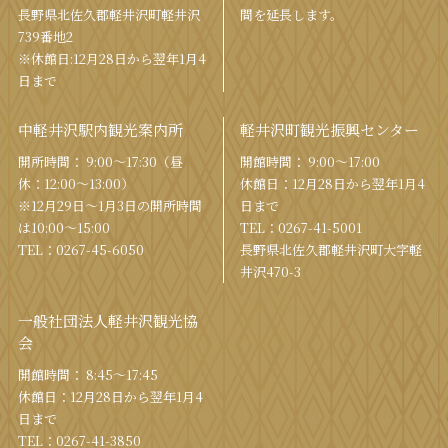
⻑野県北佐久郡軽井沢町軽井沢
間を
延⻑します。
739番地2
※休館日:12月28日から翌年1月4
日まで
中軽井沢駅内観光案内所
軽井沢町観光振興センター
開所時間： 9:00〜17:30（昼
開館時間： 9:00〜17:00
休：12:00〜13:00）
休館⽇：12⽉28⽇から翌年1⽉4
※12月29日〜1月3日の開所時間
⽇まで
は10:00〜15:00
TEL：
0267-41-5001
TEL：
0267-45-6050
⻑野県北佐久郡軽井沢町⼤字軽
井沢470-3
一般社団法人軽井沢観光協
会
開館時間： 8:45～17:45
休館⽇：12⽉28⽇から翌年1⽉4
⽇まで
TEL：
0267-41-3850