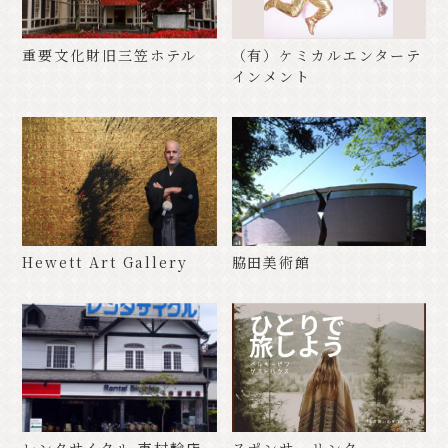
重要文化財旧三笠ホテル
（有）ケミカルエンターテ
インメント
Hewett Art Gallery
脇田美術館