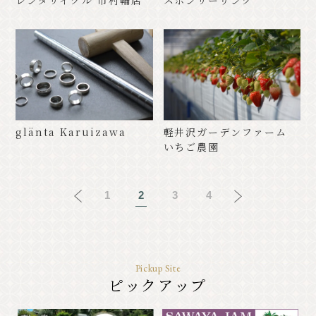
レンタサイクル 市村輪店
スポンサーリンク
glänta Karuizawa
軽井沢ガーデンファーム
いちご農園
1
2
3
4
Pickup Site
ピックアップ