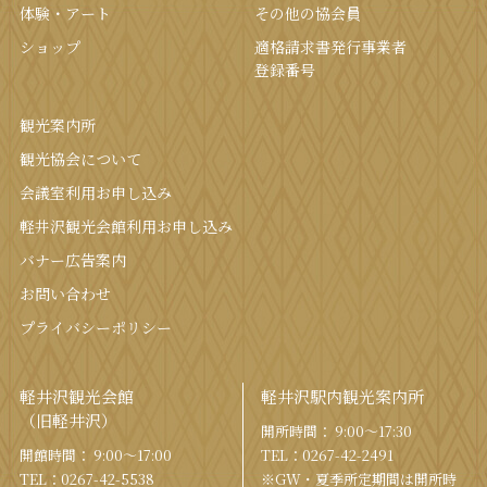
体験・アート
その他の協会員
ショップ
適格請求書発行事業者
登録番号
観光案内所
観光協会について
会議室利⽤お申し込み
軽井沢観光会館利⽤お申し込み
バナー広告案内
お問い合わせ
プライバシーポリシー
軽井沢観光会館
軽井沢駅内観光案内所
（旧軽井沢）
開所時間： 9:00〜17:30
開館時間： 9:00〜17:00
TEL：
0267-42-2491
TEL：
0267-42-5538
※GW・夏季所定期間は開所時