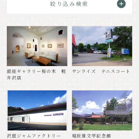
絞り込み検索
クラシック
イベント情報
お知らせ
アクセス
パンフレット⼀覧
フォトギャラリー
その他の協会員
観光案内所
観光協会について
会議室利⽤希望お申し込み
銀座ギャラリー桜の木 軽
サンライズ テニスコート
軽井沢観光会館利⽤お申し込み
井沢店
バナー広告案内
お問い合わせ
プライバシーポリシー
PR
沢屋ジャムファクトリー
堀辰雄文学記念館