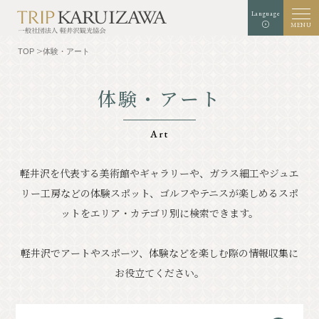
Language
MENU
TOP
体験・アート
体験・アート
文字
背景色
白
黒
青
拡大
標準
サイズ
Art
検索
軽井沢を代表する美術館やギャラリーや、ガラス細工やジュエ
リー工房などの体験スポット、
ゴルフやテニスが楽しめるスポ
TOP
グルメ
ットをエリア・カテゴリ別に検索できます。
軽井沢を知る
体験・アート
軽井沢でアートやスポーツ、体験などを楽しむ際の情報収集に
⾃然
ショップ
お役立てください。
リゾート
モデルコース